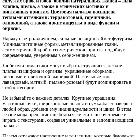
силуэтах брюк и юбок, обилии натуральных тканей – льна,
хлопка, шелка, а также в этнических мотивах и
винтажных принтах. Цветовая палитра насыщена
теплыми оттенками: терракотовый, горчичный,
оливковый, а также яркие акценты в виде фуксии и
бирюзы.
Наряду с ретро-влиянием, сильные позиции займет футуризм.
Минималистичные формы, металлизированные ткани,
асимметричный крой и геометрические принты подойдут
современным, уверенным в себе женщинам.
Любители романтики могут выбрать струящиеся, легкие
платья из шифона и органзы, украшенные оборками,
воланами и цветочной вышивкой. Пастельные тона –
лавандовый, мятный, пыльно-розовый будут доминировать в
этой категории.
Не забывайте о важных деталях. Крупные украшения,
массивные очки, широкополые шляпы и сумка-багет завершат
любой образ, добавив ему индивидуальности и шика. В этом
сезоне мода предлагает не бояться сочетать несочетаемое и
играть с текстурами, создавая уникальные и запоминающиеся
наряды.
Платья отражают настроение и тенденции, которые будоражат