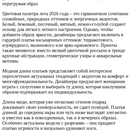
перегружая образ.
Цветовая палитра лета 2026 года – это гармоничное сочетание
спокойных, природных оттенков и энергичных акцентов.
Белый, бежевый, песочный, мятный, нежно-голубой создают
основу для легкого летнего настроения. Однако, чтобы
добавить образу яркости, дизайнеры предлагают включать в
гардероб платья насыщенных оттенков: терракотового,
изумрудного, малинового или ярко-оранжевого. Принты
также меняются: вместо мелкой цветочной россыпи в тренде
крупные абстракции, геометрические узоры и акварельные
мотивы.
Модная длина платьев представляет собой интересное
переплетение актуальных тенденций с акцентом на комфорт и
многофункциональность. Дизайнеры предлагают женщинам
играть с силуэтами и выбирать ту длину, которая наилучшим
образом подчеркивает их индивидуальность.
Длина миди, которая уже несколько сезонов подряд
доказывает свою универсальность, не сдает позиций. Платья
длиной до середины икры или чуть ниже выглядят элегантно
и уместно как в повседневных, так и в вечерних образах.
Особенно актуальны модели с разрезами – они придают
платью игривости и визуально удлиняют ноги.