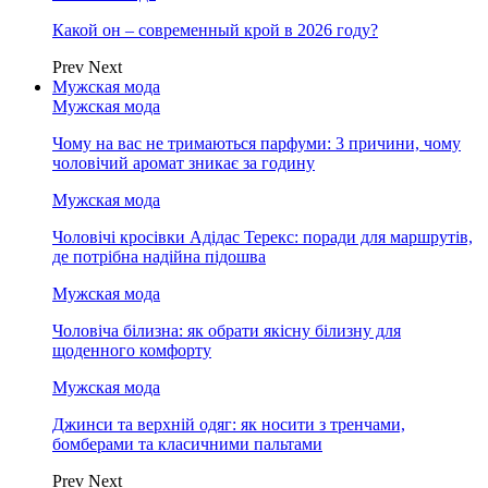
Какой он – современный крой в 2026 году?
Prev
Next
Мужская мода
Мужская мода
Чому на вас не тримаються парфуми: 3 причини, чому
чоловічий аромат зникає за годину
Мужская мода
Чоловічі кросівки Адідас Терекс: поради для маршрутів,
де потрібна надійна підошва
Мужская мода
Чоловіча білизна: як обрати якісну білизну для
щоденного комфорту
Мужская мода
Джинси та верхній одяг: як носити з тренчами,
бомберами та класичними пальтами
Prev
Next