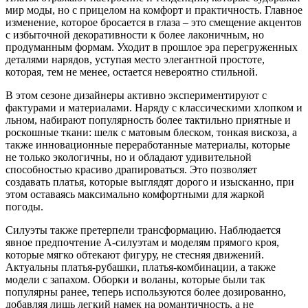
мир моды, но с прицелом на комфорт и практичность. Главное
изменение, которое бросается в глаза – это смещение акцентов
с избыточной декоративности к более лаконичным, но
продуманным формам. Уходит в прошлое эра перегруженных
деталями нарядов, уступая место элегантной простоте,
которая, тем не менее, остается невероятно стильной.
В этом сезоне дизайнеры активно экспериментируют с
фактурами и материалами. Наряду с классическими хлопком и
льном, набирают популярность более тактильно приятные и
роскошные ткани: шелк с матовым блеском, тонкая вискоза, а
также инновационные переработанные материалы, которые
не только экологичны, но и обладают удивительной
способностью красиво драпироваться. Это позволяет
создавать платья, которые выглядят дорого и изысканно, при
этом оставаясь максимально комфортными для жаркой
погоды.
Силуэты также претерпели трансформацию. Наблюдается
явное предпочтение А-силуэтам и моделям прямого кроя,
которые мягко обтекают фигуру, не стесняя движений.
Актуальны платья-рубашки, платья-комбинации, а также
модели с запахом. Оборки и воланы, которые были так
популярны ранее, теперь используются более дозированно,
добавляя лишь легкий намек на романтичность, а не