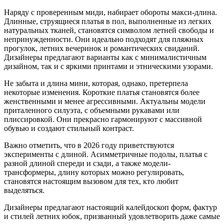
Наряду с проверенным миди, набирает обороты макси-длина.
Длинные, струящиеся платья в пол, выполненные из легких
натуральных тканей, становятся символом летней свободы и
непринужденности. Они идеально подходят для пляжных
прогулок, летних вечеринок и романтических свиданий.
Дизайнеры предлагают варианты как с минималистичным
дизайном, так и с яркими принтами и этническими узорами.
Не забыта и длина мини, которая, однако, претерпела
некоторые изменения. Короткие платья становятся более
женственными и менее агрессивными. Актуальны модели
приталенного силуэта, с объемными рукавами или
плиссировкой. Они прекрасно гармонируют с массивной
обувью и создают стильный контраст.
Важно отметить, что в 2026 году приветствуются
эксперименты с длиной. Асимметричные подолы, платья с
разной длиной спереди и сзади, а также модели-
трансформеры, длину которых можно регулировать,
становятся настоящим вызовом для тех, кто любит
выделяться.
Дизайнеры предлагают настоящий калейдоскоп форм, фактур
и стилей летних юбок, призванный удовлетворить даже самые