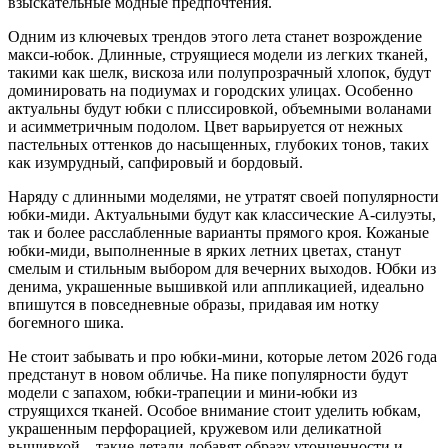
взыскательные модные предпочтения.
Одним из ключевых трендов этого лета станет возрождение
макси-юбок. Длинные, струящиеся модели из легких тканей,
такими как шелк, вискоза или полупрозрачный хлопок, будут
доминировать на подиумах и городских улицах. Особенно
актуальны будут юбки с плиссировкой, объемными воланами
и асимметричным подолом. Цвет варьируется от нежных
пастельных оттенков до насыщенных, глубоких тонов, таких
как изумрудный, сапфировый и бордовый.
Наряду с длинными моделями, не утратят своей популярности
юбки-миди. Актуальными будут как классические А-силуэты,
так и более расслабленные варианты прямого кроя. Кожаные
юбки-миди, выполненные в ярких летних цветах, станут
смелым и стильным выбором для вечерних выходов. Юбки из
денима, украшенные вышивкой или аппликацией, идеально
впишутся в повседневные образы, придавая им нотку
богемного шика.
Не стоит забывать и про юбки-мини, которые летом 2026 года
предстанут в новом обличье. На пике популярности будут
модели с запахом, юбки-трапеции и мини-юбки из
струящихся тканей. Особое внимание стоит уделить юбкам,
украшенным перфорацией, кружевом или деликатной
вышивкой – такие детали добавят образу утонченности и