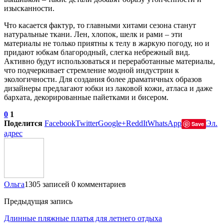
изысканности.
Что касается фактур, то главными хитами сезона станут
натуральные ткани. Лен, хлопок, шелк и рами – эти
материалы не только приятны к телу в жаркую погоду, но и
придают юбкам благородный, слегка небрежный вид.
Активно будут использоваться и переработанные материалы,
что подчеркивает стремление модной индустрии к
экологичности. Для создания более драматичных образов
дизайнеры предлагают юбки из лаковой кожи, атласа и даже
бархата, декорированные пайетками и бисером.
0
1
Поделится
Facebook
Twitter
Google+
ReddIt
WhatsApp
Эл.
Save
адрес
Ольга
1305 записей
0 комментариев
Предыдущая запись
Длинные пляжные платья для летнего отдыха