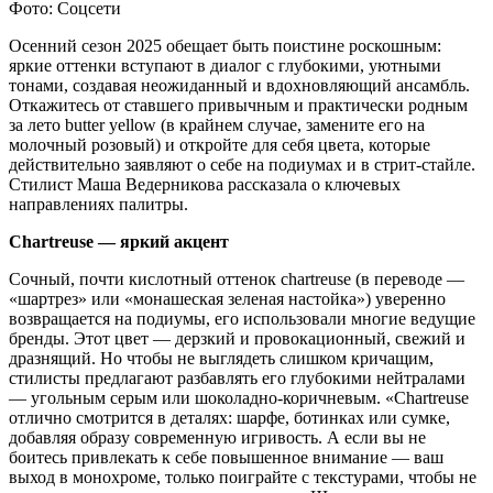
Фото: Соцсети
Осенний сезон 2025 обещает быть поистине роскошным:
яркие оттенки вступают в диалог с глубокими, уютными
тонами, создавая неожиданный и вдохновляющий ансамбль.
Откажитесь от ставшего привычным и практически родным
за лето butter yellow (в крайнем случае, замените его на
молочный розовый) и откройте для себя цвета, которые
действительно заявляют о себе на подиумах и в стрит-стайле.
Стилист Маша Ведерникова рассказала о ключевых
направлениях палитры.
Chartreuse — яркий акцент
Сочный, почти кислотный оттенок chartreuse (в переводе —
«шартрез» или «монашеская зеленая настойка») уверенно
возвращается на подиумы, его использовали многие ведущие
бренды. Этот цвет — дерзкий и провокационный, свежий и
дразнящий. Но чтобы не выглядеть слишком кричащим,
стилисты предлагают разбавлять его глубокими нейтралами
— угольным серым или шоколадно-коричневым. «Chartreuse
отлично смотрится в деталях: шарфе, ботинках или сумке,
добавляя образу современную игривость. А если вы не
боитесь привлекать к себе повышенное внимание — ваш
выход в монохроме, только поиграйте с текстурами, чтобы не