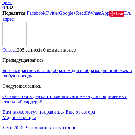
цвет
0
132
Поделится
Facebook
Twitter
Google+
ReddIt
WhatsApp
Эл.
Save
адрес
Ольга
1305 записей
0 комментариев
Предыдущая запись
Бежать красиво: как подобрать модные образы для пробежек в
любую погоду
Следующая запись
От классики к дерзости: как вписать жемчуг в современный
стильный гардероб
Вам также могут понравиться
Еще от автора
Модные тренды
Лето 2026. Что модно в этом сезоне