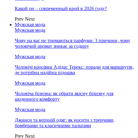
Какой он – современный крой в 2026 году?
Prev
Next
Мужская мода
Мужская мода
Чому на вас не тримаються парфуми: 3 причини, чому
чоловічий аромат зникає за годину
Мужская мода
Чоловічі кросівки Адідас Терекс: поради для маршрутів,
де потрібна надійна підошва
Мужская мода
Чоловіча білизна: як обрати якісну білизну для
щоденного комфорту
Мужская мода
Джинси та верхній одяг: як носити з тренчами,
бомберами та класичними пальтами
Prev
Next