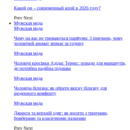
Какой он – современный крой в 2026 году?
Prev
Next
Мужская мода
Мужская мода
Чому на вас не тримаються парфуми: 3 причини, чому
чоловічий аромат зникає за годину
Мужская мода
Чоловічі кросівки Адідас Терекс: поради для маршрутів,
де потрібна надійна підошва
Мужская мода
Чоловіча білизна: як обрати якісну білизну для
щоденного комфорту
Мужская мода
Джинси та верхній одяг: як носити з тренчами,
бомберами та класичними пальтами
Prev
Next