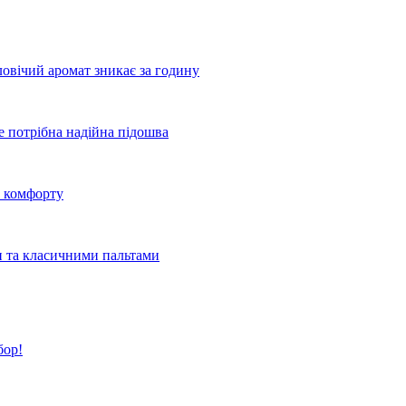
овічий аромат зникає за годину
де потрібна надійна підошва
о комфорту
и та класичними пальтами
бор!