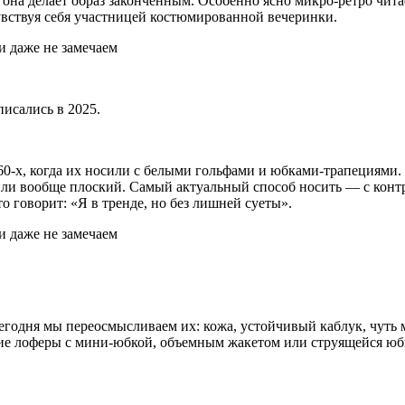
о она делает образ законченным. Особенно ясно микро-ретро чита
чувствуя себя участницей костюмированной вечеринки.
писались в 2025.
 60-х, когда их носили с белыми гольфами и юбками-трапециями
или вообще плоский. Самый актуальный способ носить — с ко
о говорит: «Я в тренде, но без лишней суеты».
одня мы переосмысливаем их: кожа, устойчивый каблук, чуть ма
кие лоферы с мини-юбкой, объемным жакетом или струящейся юб