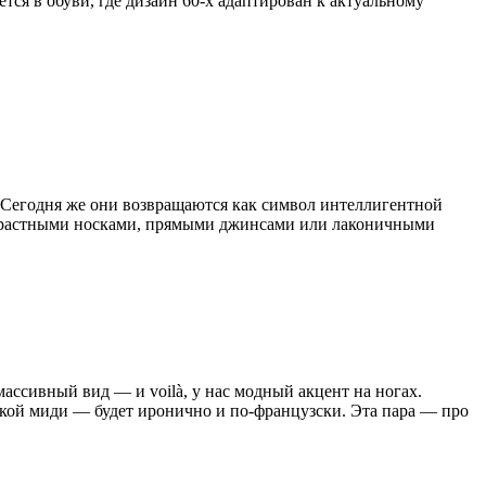
ется в обуви, где дизайн 60-х адаптирован к актуальному
. Сегодня же они возвращаются как символ интеллигентной
нтрастными носками, прямыми джинсами или лаконичными
ссивный вид — и voilà, у нас модный акцент на ногах.
кой миди — будет иронично и по-французски. Эта пара — про