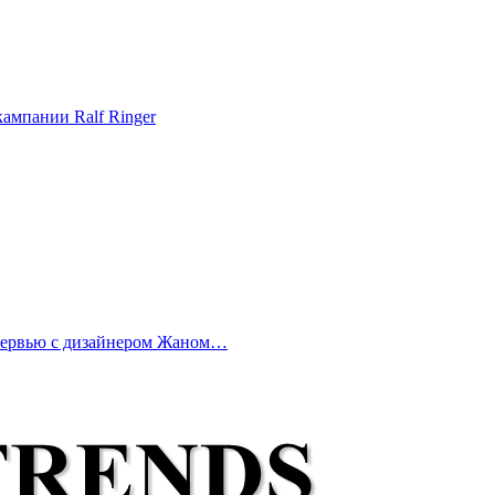
ампании Ralf Ringer
нтервью с дизайнером Жаном…