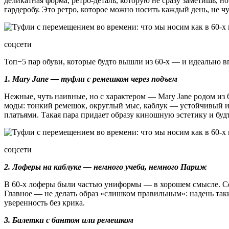
деликатная форма, ретро-деталь, которую не сразу заметишь, н
гардеробу. Это ретро, которое можно носить каждый день, не 
соцсети
Топ−5 пар обуви, которые будто вышли из 60-х — и идеально в
1. Mary Jane — туфли с ремешком через подъем
Нежные, чуть наивные, но с характером — Mary Jane родом из
моды: тонкий ремешок, округлый мыс, каблук — устойчивый 
платьями. Такая пара придает образу киношную эстетику и будт
соцсети
2. Лоферы на каблуке — немного учеба, немного Париж
В 60-х лоферы были частью униформы — в хорошем смысле. Сег
Главное — не делать образ «слишком правильным»: надень та
уверенность без крика.
3. Балетки с бантом или ремешком