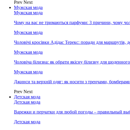
Prev
Next
Мужская мода
Мужская мода
Чому на вас не тримаються парфуми: 3 причини, чому чол
Мужская мода
Чоловічі кросівки Адідас Терекс: поради для маршрутів, 
Мужская мода
Чоловіча білизна: як обрати якісну білизну для щоденног
Мужская мода
Джинси та верхній одяг: як носити з тренчами, бомберам
Prev
Next
Детская мода
Детская мода
Варежки и перчатки для любой погоды – правильный вы
Детская мода