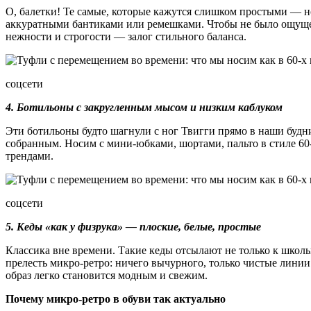
О, балетки! Те самые, которые кажутся слишком простыми — но
аккуратными бантиками или ремешками. Чтобы не было ощущен
нежности и строгости — залог стильного баланса.
соцсети
4. Ботильоны с закругленным мысом и низким каблуком
Эти ботильоны будто шагнули с ног Твигги прямо в наши будн
собранным. Носим с мини-юбками, шортами, пальто в стиле 60-х
трендами.
соцсети
5. Кеды «как у физрука» — плоские, белые, простые
Классика вне времени. Такие кеды отсылают не только к школь
прелесть микро-ретро: ничего вычурного, только чистые лини
образ легко становится модным и свежим.
Почему микро-ретро в обуви так актуально