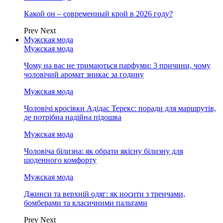
Какой он – современный крой в 2026 году?
Prev
Next
Мужская мода
Мужская мода
Чому на вас не тримаються парфуми: 3 причини, чому
чоловічий аромат зникає за годину
Мужская мода
Чоловічі кросівки Адідас Терекс: поради для маршрутів,
де потрібна надійна підошва
Мужская мода
Чоловіча білизна: як обрати якісну білизну для
щоденного комфорту
Мужская мода
Джинси та верхній одяг: як носити з тренчами,
бомберами та класичними пальтами
Prev
Next