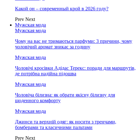
Какой он – современный крой в 2026 году?
Prev
Next
Мужская мода
Мужская мода
Чому на вас не тримаються парфуми: 3 причини, чому
чоловічий аромат зникає за годину
Мужская мода
Чоловічі кросівки Адідас Терекс: поради для маршрутів,
де потрібна надійна підошва
Мужская мода
Чоловіча білизна: як обрати якісну білизну для
щоденного комфорту
Мужская мода
Джинси та верхній одяг: як носити з тренчами,
бомберами та класичними пальтами
Prev
Next