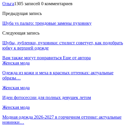
Ольга
1305 записей
0 комментариев
Предыдущая запись
Шуба vs пальто: трендовые замены пуховику
Следующая запись
Шубы, дубленки, пуховики: стилист советует, как подобрать
юбку к верхней одежде
Вам также могут понравиться
Еще от автора
Женская мода
Одежда из кожи и меха в красных оттенках: актуальные
образы…
Женская мода
Идеи фотосессии для полных девушек летом
Женская мода
Модная одежда 2026-2027 в горчичном оттенке: актуальные
новинки…