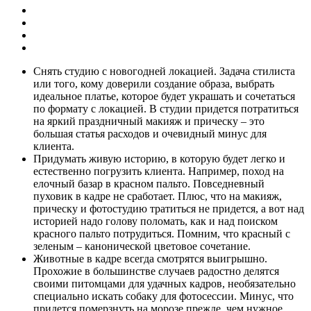
Снять студию с новогодней локацией. Задача стилиста
или того, кому доверили создание образа, выбрать
идеальное платье, которое будет украшать и сочетаться
по формату с локацией. В студии придется потратиться
на яркий праздничный макияж и прическу – это
большая статья расходов и очевидный минус для
клиента.
Придумать живую историю, в которую будет легко и
естественно погрузить клиента. Например, поход на
елочный базар в красном пальто. Повседневный
пуховик в кадре не сработает. Плюс, что на макияж,
прическу и фотостудию тратиться не придется, а вот над
историей надо голову поломать, как и над поиском
красного пальто потрудиться. Помним, что красный с
зеленым – канонической цветовое сочетание.
Животные в кадре всегда смотрятся выигрышно.
Прохожие в большинстве случаев радостно делятся
своими питомцами для удачных кадров, необязательно
специально искать собаку для фотосессии. Минус, что
придется померзнуть на морозе прежде, чем нужное