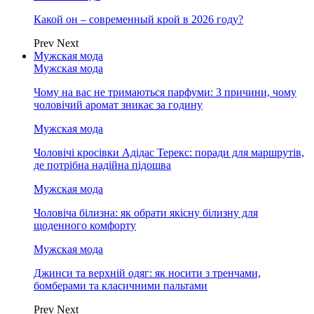
Какой он – современный крой в 2026 году?
Prev
Next
Мужская мода
Мужская мода
Чому на вас не тримаються парфуми: 3 причини, чому
чоловічий аромат зникає за годину
Мужская мода
Чоловічі кросівки Адідас Терекс: поради для маршрутів,
де потрібна надійна підошва
Мужская мода
Чоловіча білизна: як обрати якісну білизну для
щоденного комфорту
Мужская мода
Джинси та верхній одяг: як носити з тренчами,
бомберами та класичними пальтами
Prev
Next