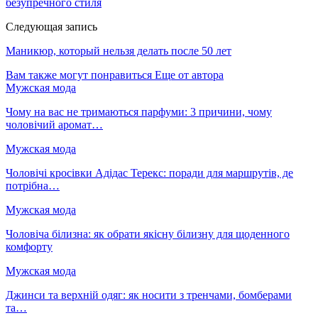
безупречного стиля
Следующая запись
Маникюр, который нельзя делать после 50 лет
Вам также могут понравиться
Еще от автора
Мужская мода
Чому на вас не тримаються парфуми: 3 причини, чому
чоловічий аромат…
Мужская мода
Чоловічі кросівки Адідас Терекс: поради для маршрутів, де
потрібна…
Мужская мода
Чоловіча білизна: як обрати якісну білизну для щоденного
комфорту
Мужская мода
Джинси та верхній одяг: як носити з тренчами, бомберами
та…