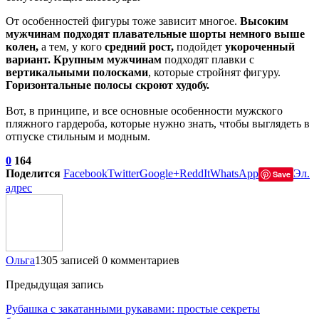
От особенностей фигуры тоже зависит многое.
Высоким
мужчинам подходят плавательные шорты немного выше
колен,
а тем, у кого
средний рост,
подойдет
укороченный
вариант.
Крупным мужчинам
подходят плавки с
вертикальными полосками
, которые стройнят фигуру.
Горизонтальные полосы скроют худобу.
Вот, в принципе, и все основные особенности мужского
пляжного гардероба, которые нужно знать, чтобы выглядеть в
отпуске стильным и модным.
0
164
Поделится
Facebook
Twitter
Google+
ReddIt
WhatsApp
Эл.
Save
адрес
Ольга
1305 записей
0 комментариев
Предыдущая запись
Рубашка с закатанными рукавами: простые секреты