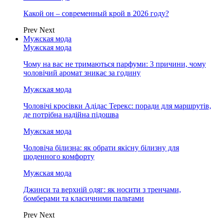
Какой он – современный крой в 2026 году?
Prev
Next
Мужская мода
Мужская мода
Чому на вас не тримаються парфуми: 3 причини, чому
чоловічий аромат зникає за годину
Мужская мода
Чоловічі кросівки Адідас Терекс: поради для маршрутів,
де потрібна надійна підошва
Мужская мода
Чоловіча білизна: як обрати якісну білизну для
щоденного комфорту
Мужская мода
Джинси та верхній одяг: як носити з тренчами,
бомберами та класичними пальтами
Prev
Next