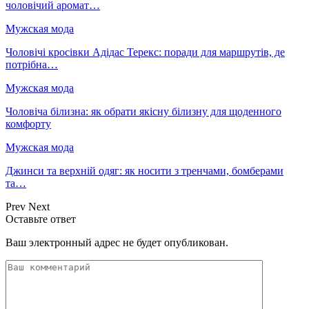
чоловічий аромат…
Мужская мода
Чоловічі кросівки Адідас Терекс: поради для маршрутів, де
потрібна…
Мужская мода
Чоловіча білизна: як обрати якісну білизну для щоденного
комфорту
Мужская мода
Джинси та верхній одяг: як носити з тренчами, бомберами
та…
Prev
Next
Оставьте ответ
Ваш электронный адрес не будет опубликован.