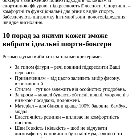
боксери з заниженою талією підходять чоловікам зі
спортивною фігурою, підкреслюють її чесноти. Спортивні –
комфортні та функціональні для різних видів спорту.
Забезпечують підтримку інтимної зони, вологовідведення,
швидке висихання.
10 порад за якими кожен зможе
вибрати ідеальні шорти-боксери
Рекомендуємо вибирати за такими критеріями:
За типом фігури – речі повинні підкреслити Ваші
переваги.
Призначенням – від цього залежить вибір фасону,
властивостей.
Стилем – тут все залежить від особистих уподобань.
За кроєм – моделі бувають обтислі, вільні, укорочені з
низькою посадкою, подовжені.
Матеріал – для білизни краще 100% бавовна, бамбук,
модал.
Еластичність резинки – впливає на комфортність
носіння.
Шви їх якість і кількість – щоб не відчувати
дискомфорту їх повинно бути мінімум, а якщо є то