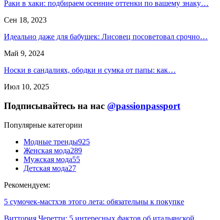
Раки в хаки: подбираем осенние оттенки по вашему знаку…
Сен 18, 2023
Идеально даже для бабушек: Лисовец посоветовал срочно…
Май 9, 2024
Носки в сандалиях, ободки и сумка от папы: как…
Июл 10, 2025
Подписывайтесь на нас
@passionpassport
Популярные категории
Модные тренды
925
Женская мода
289
Мужская мода
55
Детская мода
27
Рекомендуем:
5 сумочек-мастхэв этого лета: обязательны к покупке
Виттория Черетти: 5 интересных фактов об итальянской…