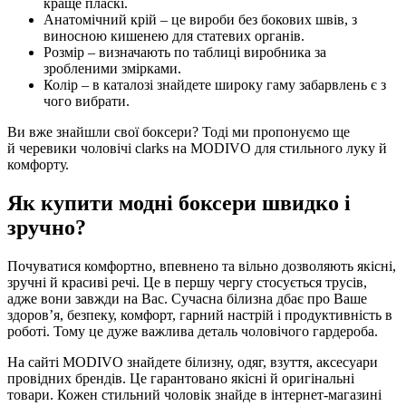
краще пласкі.
Анатомічний крій – це вироби без бокових швів, з
виносною кишенею для статевих органів.
Розмір – визначають по таблиці виробника за
зробленими змірками.
Колір – в каталозі знайдете широку гаму забарвлень є з
чого вибрати.
Ви вже знайшли свої боксери? Тоді ми пропонуємо ще
й черевики чоловічі clarks на MODIVO для стильного луку й
комфорту.
Як купити модні боксери швидко і
зручно?
Почуватися комфортно, впевнено та вільно дозволяють якісні,
зручні й красиві речі. Це в першу чергу стосується трусів,
адже вони завжди на Вас. Сучасна білизна дбає про Ваше
здоров’я, безпеку, комфорт, гарний настрій і продуктивність в
роботі. Тому це дуже важлива деталь чоловічого гардероба.
На сайті MODIVO знайдете білизну, одяг, взуття, аксесуари
провідних брендів. Це гарантовано якісні й оригінальні
товари. Кожен стильний чоловік знайде в інтернет-магазині