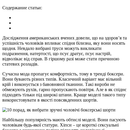
Содержание статьи:
Дослідження американських вчених довели, що на здоров’я та
успішність чоловіків впливає спідня білизна, яку вони носять
щодня. Невдало вибрані труси можуть викликати
подразнення, натертості, що псує дратує, псує настрій,
відволікає від справ. В гіршому разі може стати причиною
статевих розладів.
Сучасна мода пропагує комфортність, тому в тренді боксери.
Вони бувають різних типів. Класичний варіант має вільний
крій і виконується з бавовняної тканини. Такі вироби не
обмежують рухів, гарно пропускають повітря. Але в як спіднє
підходять тільки під широкі штани. Краще моделі такого типу
використовувати в якості повсякденних шортів.
Найбільшу популярність мають обтислі моделі. Вони пасують
чоловікам будь-якої статури. Хіпси – це короткі сексуальні