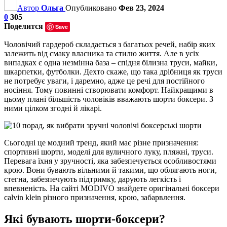
Автор
Ольга
Опубликовано
Фев 23, 2024
0
305
Поделится
Save
Чоловічий гардероб складається з багатьох речей, набір яких
залежить від смаку власника та стилю життя. Але в усіх
випадках є одна незмінна база – спідня білизна труси, майки,
шкарпетки, футболки. Дехто скаже, що така дрібниця як труси
не потребує уваги, і даремно, адже це речі для постійного
носіння. Тому повинні створювати комфорт. Найкращими в
цьому плані більшість чоловіків вважають шорти боксери. З
ними цілком згодні й лікарі.
Сьогодні це модний тренд, який має різне призначення:
спортивні шорти, моделі для вуличного луку, пляжні, труси.
Перевага їхня у зручності, яка забезпечується особливостями
крою. Вони бувають вільними й такими, що облягають ноги,
стегна, забезпечують підтримку, дарують легкість і
впевненість. На сайті MODIVO знайдете оригінальні боксери
calvin klein різного призначення, крою, забарвлення.
Які бувають шорти-боксери?