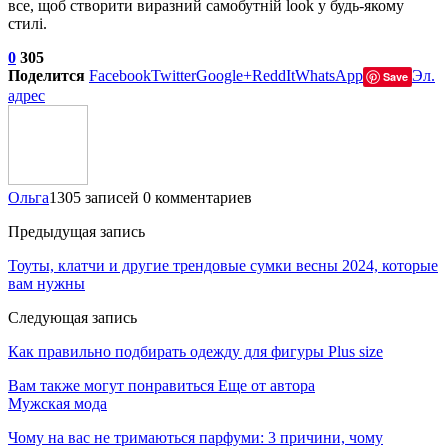
все, щоб створити виразний самобутній look у будь-якому
стилі.
0
305
Поделится
Facebook
Twitter
Google+
ReddIt
WhatsApp
Эл.
Save
адрес
Ольга
1305 записей
0 комментариев
Предыдущая запись
Тоуты, клатчи и другие трендовые сумки весны 2024, которые
вам нужны
Следующая запись
Как правильно подбирать одежду для фигуры Plus size
Вам также могут понравиться
Еще от автора
Мужская мода
Чому на вас не тримаються парфуми: 3 причини, чому