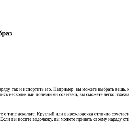
браз
яду, так и испортить его. Например, вы можете выбрать вещь, к
вшись несколькими полезными советами, вы сможете легко избеж
те о типе декольте. Круглый или вырез-лодочка отлично сочета
. Если вы носите водолазку, вы можете придать своему наряду 