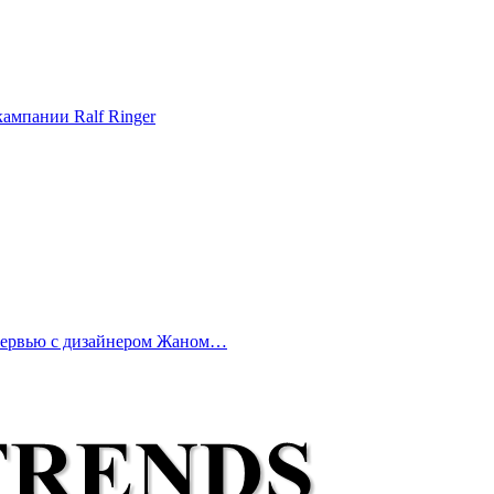
ампании Ralf Ringer
нтервью с дизайнером Жаном…