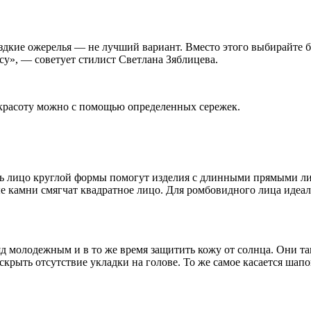
здкие ожерелья — не лучший вариант. Вместо этого выбирайте б
су», — советует стилист Светлана Зяблицева.
 красоту можно с помощью определенных сережек.
ь лицо круглой формы помогут изделия с длинными прямыми ли
ые камни смягчат квадратное лицо. Для ромбовидного лица идеал
д молодежным и в то же время защитить кожу от солнца. Они так
рыть отсутствие укладки на голове. То же самое касается шапок