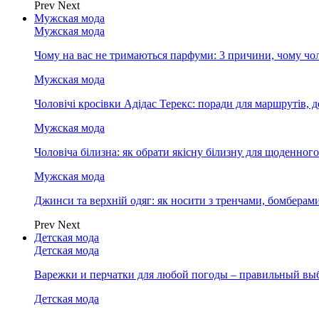
Prev
Next
Мужская мода
Мужская мода
Чому на вас не тримаються парфуми: 3 причини, чому чол
Мужская мода
Чоловічі кросівки Адідас Терекс: поради для маршрутів, 
Мужская мода
Чоловіча білизна: як обрати якісну білизну для щоденног
Мужская мода
Джинси та верхній одяг: як носити з тренчами, бомберам
Prev
Next
Детская мода
Детская мода
Варежки и перчатки для любой погоды – правильный вы
Детская мода