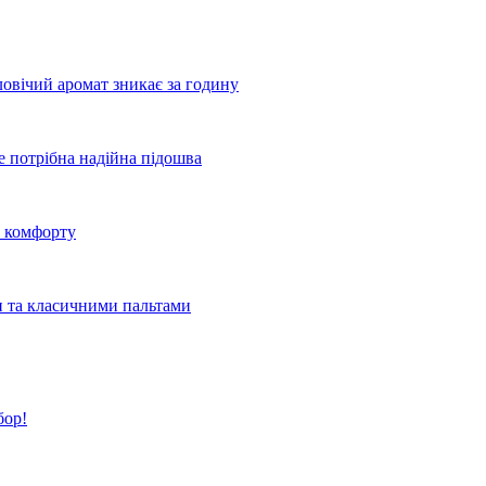
овічий аромат зникає за годину
де потрібна надійна підошва
о комфорту
и та класичними пальтами
бор!