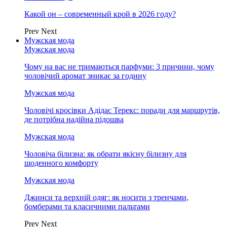
Какой он – современный крой в 2026 году?
Prev
Next
Мужская мода
Мужская мода
Чому на вас не тримаються парфуми: 3 причини, чому
чоловічий аромат зникає за годину
Мужская мода
Чоловічі кросівки Адідас Терекс: поради для маршрутів,
де потрібна надійна підошва
Мужская мода
Чоловіча білизна: як обрати якісну білизну для
щоденного комфорту
Мужская мода
Джинси та верхній одяг: як носити з тренчами,
бомберами та класичними пальтами
Prev
Next