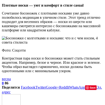
Плотные носки — уют и комфорт в стиле casual
Сочетание босоножек с плотными носками уже давно
полюбилось модницам в уличном стиле. Этот тренд отлично
подходит для весенних образов — носки из шерсти или
кашемира смотрятся интересно с босоножками на массивной
платформе или квадратном каблуке.
Фото: Соцсети
Контрастная пара носки и босоножки может стать стильным
акцентом. Например, белое и черное. Или красное и зеленое.
Чтобы образ выглядел гармонично, носки должны быть
однотонными или с минимальным узором.
весна
0
86
Поделится
Facebook
Twitter
Google+
ReddIt
WhatsApp
Эл.
Save
адрес