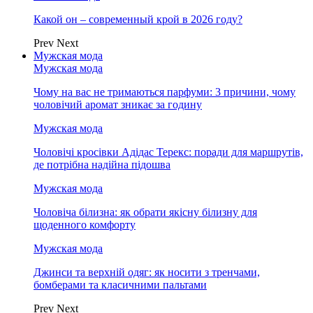
Какой он – современный крой в 2026 году?
Prev
Next
Мужская мода
Мужская мода
Чому на вас не тримаються парфуми: 3 причини, чому
чоловічий аромат зникає за годину
Мужская мода
Чоловічі кросівки Адідас Терекс: поради для маршрутів,
де потрібна надійна підошва
Мужская мода
Чоловіча білизна: як обрати якісну білизну для
щоденного комфорту
Мужская мода
Джинси та верхній одяг: як носити з тренчами,
бомберами та класичними пальтами
Prev
Next