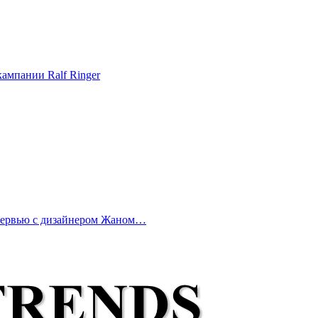
ампании Ralf Ringer
нтервью с дизайнером Жаном…