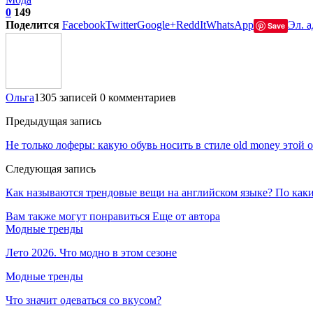
0
149
Поделится
Facebook
Twitter
Google+
ReddIt
WhatsApp
Эл. а
Save
Ольга
1305 записей
0 комментариев
Предыдущая запись
Не только лоферы: какую обувь носить в стиле old money этой 
Следующая запись
Как называются трендовые вещи на английском языке? По каким
Вам также могут понравиться
Еще от автора
Модные тренды
Лето 2026. Что модно в этом сезоне
Модные тренды
Что значит одеваться со вкусом?