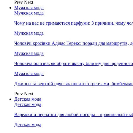
Prev
Next
Мужская мода
Мужская мода
Чому на вас не тримаються парфуми: 3 причини, чому чол
Мужская мода
Чоловічі кросівки Адідас Терекс: поради для маршрутів, 
Мужская мода
Чоловіча білизна: як обрати якісну білизну для щоденног
Мужская мода
Джинси та верхній одяг: як носити з тренчами, бомберам
Prev
Next
Детская мода
Детская мода
Варежки и перчатки для любой погоды – правильный вы
Детская мода