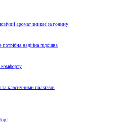
овічий аромат зникає за годину
де потрібна надійна підошва
о комфорту
и та класичними пальтами
бор!