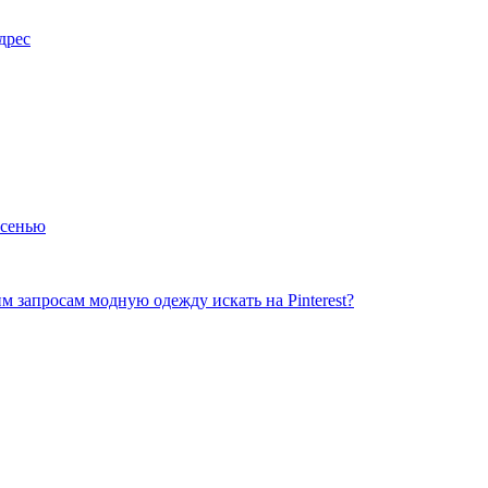
дрес
осенью
 запросам модную одежду искать на Pinterest?