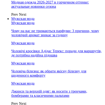
Модная одежда 2026-2027 в горчичном оттенке:
актуальные новинки сезона
Prev
Next
Мужская мода
Мужская мода
Чому на вас не тримаються парфуми: 3 причини, чому
чоловічий аромат зникає за годину
Мужская мода
Чоловічі кросівки Адідас Терекс: поради для маршрутів,
де потрібна надійна підошва
Мужская мода
Чоловіча білизна: як обрати якісну білизну для
щоденного комфорту
Мужская мода
Джинси та верхній одяг: як носити з тренчами,
бомберами та класичними пальтами
Prev
Next