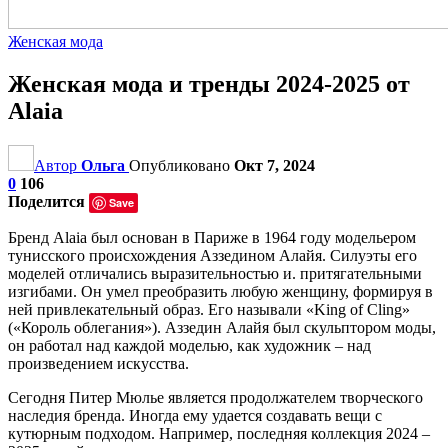
Женская мода
Женская мода и тренды 2024-2025 от
Alaia
Автор
Ольга
Опубликовано
Окт 7, 2024
0
106
Поделится
Save
Бренд Alaia был основан в Париже в 1964 году модельером
тунисского происхождения Аззедином Алайя. Силуэты его
моделей отличались выразительностью и. притягательными
изгибами. Он умел преобразить любую женщину, формируя в
ней привлекательный образ. Его называли «King of Cling»
(«Король облегания»). Аззедин Алайя был скульптором моды,
он работал над каждой моделью, как художник – над
произведением искусства.
Сегодня Питер Мюлье является продолжателем творческого
наследия бренда. Иногда ему удается создавать вещи с
кутюрным подходом. Например, последняя коллекция 2024 –