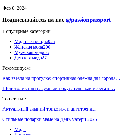
Фев 8, 2024
Подписывайтесь на нас
@passionpassport
Популярные категории
Модные тренды
925
Женская мода
290
Мужская мода
55
Детская мода
27
Рекомендуем:
Как звезда на прогулке: спортивная одежда для города…
Шопоголик или разумный покупатель: как избегать…
Топ статьи:
Актуальный зимний трикотаж и антитренды
Стильные подарки маме на День матери 2025
Мода
Контакты