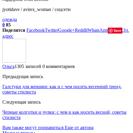
jyotidave / avirex_woman / соцсети
одежда
0
85
Поделится
Facebook
Twitter
Google+
ReddIt
WhatsApp
Эл.
Save
адрес
Ольга
1305 записей
0 комментариев
Предыдущая запись
Галстуки для женщин: как и с чем носить весенний тренд,
советы стилиста
Следующая запись
Черные колготки и чулки: с чем и как носить весной, советы
стилиста
Вам также могут понравиться
Еще от автора
Модные тренды