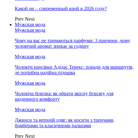
Какой он – современный крой в 2026 году?
Prev
Next
Мужская мода
Мужская мода
Чому на вас не тримаються парфуми: 3 причини, чому
чоловічий аромат зникає за годину
Мужская мода
Чоловічі кросівки Адідас Терекс: поради для маршрутів,
де потрібна надійна підошва
Мужская мода
Чоловіча білизна: як обрати якісну білизну для
щоденного комфорту
Мужская мода
Джинси та верхній одяг: як носити з тренчами,
бомберами та класичними пальтами
Prev
Next