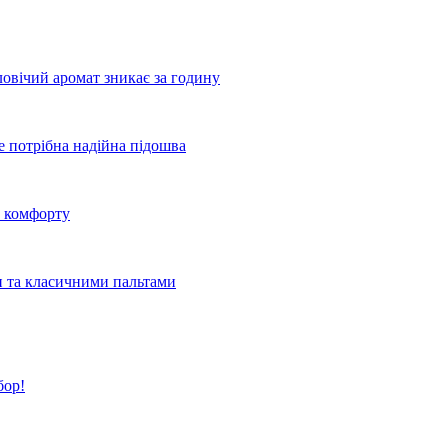
овічий аромат зникає за годину
де потрібна надійна підошва
о комфорту
и та класичними пальтами
бор!