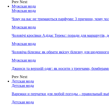
Prev
Next
Мужская мода
Мужская мода
Чому на вас не тримаються парфуми: 3 причини, чому чол
Мужская мода
Чоловічі кросівки Адідас Терекс: поради для маршрутів, 
Мужская мода
Чоловіча білизна: як обрати якісну білизну для щоденног
Мужская мода
Джинси та верхній одяг: як носити з тренчами, бомберам
Prev
Next
Детская мода
Детская мода
Варежки и перчатки для любой погоды – правильный вы
Детская мода