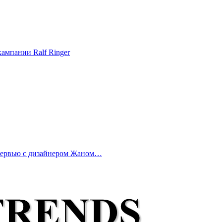
ампании Ralf Ringer
нтервью с дизайнером Жаном…