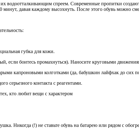
е их водоотталкивающим спреем. Современные пропитки создают 
0 минут, давая каждому высохнуть. После этого обувь можно см
ательность:
циальная губка для кожи.
тный, если боитесь промахнуться). Наносите круговыми движения
арыми капроновыми колготками (да, бабушкин лайфхак до сих по
дого серьезного контакта с реагентами.
ка. Никогда (!) не ставьте обувь на батарею или рядом с обог