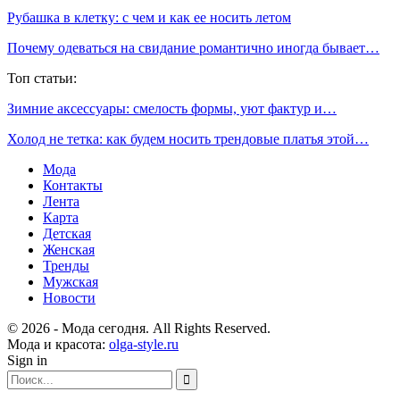
Рубашка в клетку: с чем и как ее носить летом
Почему одеваться на свидание романтично иногда бывает…
Топ статьи:
Зимние аксессуары: смелость формы, уют фактур и…
Холод не тетка: как будем носить трендовые платья этой…
Мода
Контакты
Лента
Карта
Детская
Женская
Тренды
Мужская
Новости
© 2026 - Мода сегодня. All Rights Reserved.
Мода и красота:
olga-style.ru
Sign in