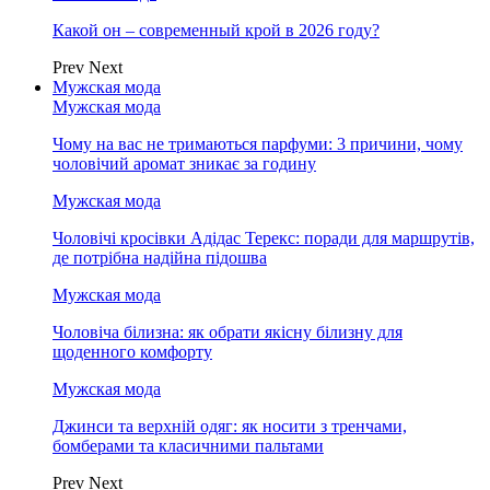
Какой он – современный крой в 2026 году?
Prev
Next
Мужская мода
Мужская мода
Чому на вас не тримаються парфуми: 3 причини, чому
чоловічий аромат зникає за годину
Мужская мода
Чоловічі кросівки Адідас Терекс: поради для маршрутів,
де потрібна надійна підошва
Мужская мода
Чоловіча білизна: як обрати якісну білизну для
щоденного комфорту
Мужская мода
Джинси та верхній одяг: як носити з тренчами,
бомберами та класичними пальтами
Prev
Next