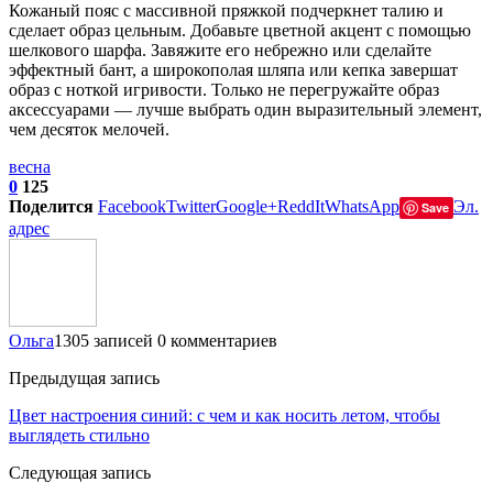
Кожаный пояс с массивной пряжкой подчеркнет талию и
сделает образ цельным. Добавьте цветной акцент с помощью
шелкового шарфа. Завяжите его небрежно или сделайте
эффектный бант, а широкополая шляпа или кепка завершат
образ с ноткой игривости. Только не перегружайте образ
аксессуарами — лучше выбрать один выразительный элемент,
чем десяток мелочей.
весна
0
125
Поделится
Facebook
Twitter
Google+
ReddIt
WhatsApp
Эл.
Save
адрес
Ольга
1305 записей
0 комментариев
Предыдущая запись
Цвет настроения синий: с чем и как носить летом, чтобы
выглядеть стильно
Следующая запись