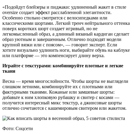
«Подойдут блейзеры и пиджаки: удлиненный жакет в стиле
oversize создает эффект расслабленной элегантности.
Особенно стильно смотрится с велосипедками или
классическими шортами. Легкий тренч нейтрального оттенка
поверх коротких шорт создает игривый, но не
легкомысленный образ, а длинный вязаный кардиган сделает
образ уютным и завершенным. Отлично подходят модели
крупной вязки или с поясом», — говорит эксперт. Если
хотите визуально удлинить ноги, выбирайте обувь на каблуке
или платформе — это компенсирует длину верха.
Играйте с текстурами: комбинируйте плотные и легкие
ткани
Весна — время многослойности. Чтобы шорты не выглядели
слишком летними, комбинируйте их с плотными или
фактурными тканями. Кожаные или замшевые шорты:
добавьте к ним хлопковую рубашку и свитер с косами —
получится интересный микс текстур, а джинсовые шорты
отлично сочетаются с кашемировым свитером или жакетом.
Фото: Соцсети