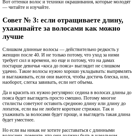
Вот оттенки волос и техники окрашивания, которые молодят
— читайте и изучайте.
Совет № 3: если отращиваете длину,
ухаживайте за волосами как можно
лучше
Слишком длинные волосы — действительно редкость у
женщин после 40. И не только потому, что уход за ними
требует сил и времени, но еще и потому, что на дамах
постарше девичья «коса до пояса» выглядит не слишком
удачно. Такие волосы нужно хорошо укладывать: выпрямлять
и выглаживать, если они вьются, чтобы достичь блеска, или,
наоборот, слегка завивать, если нет объема.
Да и красить их нужно регулярно: седина в волосах длины до
пояса будет выглядеть просто смешно. Потому многие
стилисты советуют оставить среднюю длину или длину до
лопаток, если вы не любите короткие стрижки. Так и
ухаживать за волосами будет проще, и выглядеть такая длина
будет уместнее.
Но если вы никак не хотите расставаться с длинными
волосами, помните, что они должны быть в идеальном