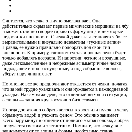
Считается, что челка отлично омолаживает. Она
действительно скрывает первые мимические морщины на лбу
и может отлично скорректировать форму лица и некоторые
недостатки внешности. С челкой даже глаза становятся более
выразительными и визуально незаметны «гусиные лапки».
Правда, ее нужно правильно подобрать под свой тип
внешности. К примеру, слишком густая и ровная челка будет
только добавлять возраста. И напротив: легкие и воздушные,
даже легкомысленные и небрежные асимметричные челки,
подходящие и под распущенные, и под собранные волосы,
уберут пару лишних лет.
Но многие все же предпочитают отказаться от челки, полагая,
что за ней трудно ухаживать и она нуждается в каждодневной
укладке. На самом же деле, это отличный выход из ситуации,
если вы — занятая круглосуточно бизнесвумен.
Иногда достаточно собрать волосы в хвост или пучок, а челку
сбрызнуть водой и уложить феном. Это обычно занимает
всего пару минут в отличие от полного мытья головы, а образ
получается свежим и элегантным. Помните, что челку, вне
зависимости от ее длины и формы, необходимо стричь