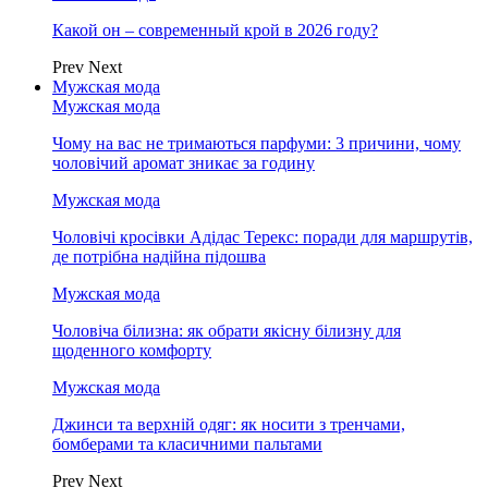
Какой он – современный крой в 2026 году?
Prev
Next
Мужская мода
Мужская мода
Чому на вас не тримаються парфуми: 3 причини, чому
чоловічий аромат зникає за годину
Мужская мода
Чоловічі кросівки Адідас Терекс: поради для маршрутів,
де потрібна надійна підошва
Мужская мода
Чоловіча білизна: як обрати якісну білизну для
щоденного комфорту
Мужская мода
Джинси та верхній одяг: як носити з тренчами,
бомберами та класичними пальтами
Prev
Next