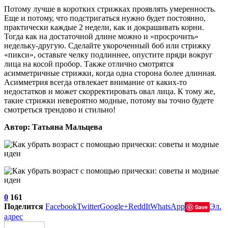
Потому лучше в коротких стрижках проявлять умеренность.
Еще и потому, что подстригаться нужно будет постоянно,
практически каждые 2 недели, как и докрашивать корни.
Тогда как на достаточной длине можно и «просрочить»
недельку-другую. Сделайте укороченный боб или стрижку
«пикси», оставьте челку подлиннее, опустите пряди вокруг
лица на косой пробор. Также отлично смотрятся
асимметричные стрижки, когда одна сторона более длинная.
Асимметрия всегда отвлекает внимание от каких-то
недостатков и может скорректировать овал лица. К тому же,
такие стрижки невероятно модные, потому вы точно будете
смотреться трендово и стильно!
Автор: Татьяна Мальцева
0
161
Поделится
Facebook
Twitter
Google+
ReddIt
WhatsApp
Эл.
Save
адрес