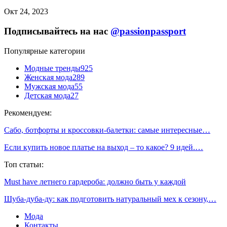
Окт 24, 2023
Подписывайтесь на нас
@passionpassport
Популярные категории
Модные тренды
925
Женская мода
289
Мужская мода
55
Детская мода
27
Рекомендуем:
Сабо, ботфорты и кроссовки-балетки: самые интересные…
Если купить новое платье на выход – то какое? 9 идей.…
Топ статьи:
Must have летнего гардероба: должно быть у каждой
Шуба-дуба-ду: как подготовить натуральный мех к сезону,…
Мода
Контакты