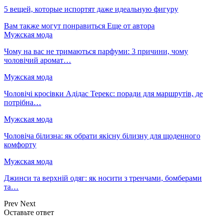
5 вещей, которые испортят даже идеальную фигуру
Вам также могут понравиться
Еще от автора
Мужская мода
Чому на вас не тримаються парфуми: 3 причини, чому
чоловічий аромат…
Мужская мода
Чоловічі кросівки Адідас Терекс: поради для маршрутів, де
потрібна…
Мужская мода
Чоловіча білизна: як обрати якісну білизну для щоденного
комфорту
Мужская мода
Джинси та верхній одяг: як носити з тренчами, бомберами
та…
Prev
Next
Оставьте ответ