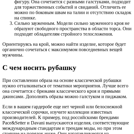
фигуру. Она сочетается с разными галстуками, подходит
для торжественных событий и свиданий. Отличить ее
можно по боковым швам на талии и отсутствию складок
на спинке.
Сильно зауженным. Модели сильно зауженного кроя не
образуют свободного пространства в области торса. Они
подходят обладателям стройного телосложения.
Ориентируясь на крой, можно найти изделие, которое будет
органично сочетаться с максимумом повседневных вещей
мужчины.
С чем носить рубашку
При составлении образа на основе классической рубашки
нужно отталкиваться от тематики мероприятия. Лучше всего
она сочетается с брюками классического кроя и прямыми
джинсами. Дополнять образы можно галстуком и пиджаком.
Если в вашем гардеробе еще нет черной или белоснежной
классической сорочки, изучите коллекции известных
производителей. К примеру, под российскими брендами
Pace&Setter и Davani выпускаются изделия, соответствующие
международным стандартам и трендам моды, но при этом
стоящие на порядок ниже. Они изготавливаются из