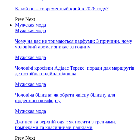
Какой он – современный крой в 2026 году?
Prev
Next
Мужская мода
Мужская мода
Чому на вас не тримаються парфуми: 3 причини, чому
чоловічий аромат зникає за годину
Мужская мода
Чоловічі кросівки Адідас Терекс: поради для маршрутів,
де потрібна надійна підошва
Мужская мода
Чоловіча білизна: як обрати якісну білизну для
щоденного комфорту
Мужская мода
Джинси та верхній одяг: як носити з тренчами,
бомберами та класичними пальтами
Prev
Next