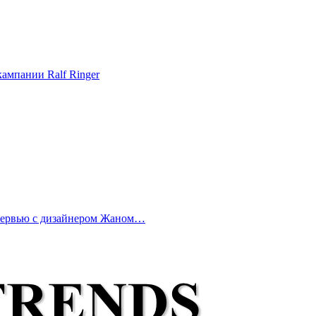
ампании Ralf Ringer
нтервью с дизайнером Жаном…