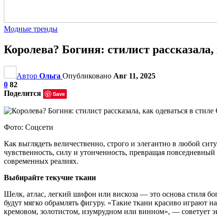
Модные тренды
Королева? Богиня: стилист рассказала, 
Автор
Ольга
Опубликовано
Авг 11, 2025
0
82
Поделится
Save
Фото: Соцсети
Как выглядеть величественно, строго и элегантно в любой ситу
чувственность, силу и утонченность, превращая повседневный 
современных реалиях.
Выбирайте текучие ткани
Шелк, атлас, легкий шифон или вискоза — это основа стиля бо
будут мягко обрамлять фигуру. «Такие ткани красиво играют н
кремовом, золотистом, изумрудном или винном», — советует э