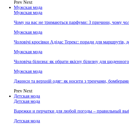
Prev
Next
Мужская мода
Мужская мода
Чому на вас не тримаються парфуми: 3 причини, чому чол
Мужская мода
Чоловічі кросівки Адідас Терекс: поради для маршрутів, 
Мужская мода
Чоловіча білизна: як обрати якісну білизну для щоденног
Мужская мода
Джинси та верхній одяг: як носити з тренчами, бомберам
Prev
Next
Детская мода
Детская мода
Варежки и перчатки для любой погоды – правильный вы
Детская мода