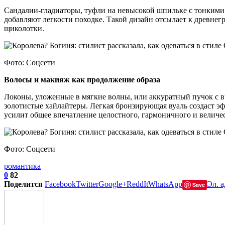
Сандалии-гладиаторы, туфли на невысокой шпильке с тонкими
добавляют легкости походке. Такой дизайн отсылает к древнег
щиколотки.
Фото: Соцсети
Волосы и макияж как продолжение образа
Локоны, уложенные в мягкие волны, или аккуратный пучок с 
золотистые хайлайтеры. Легкая бронзирующая вуаль создаст эфф
усилит общее впечатление целостного, гармоничного и величес
Фото: Соцсети
романтика
0
82
Поделится
Facebook
Twitter
Google+
ReddIt
WhatsApp
Эл. а
Save