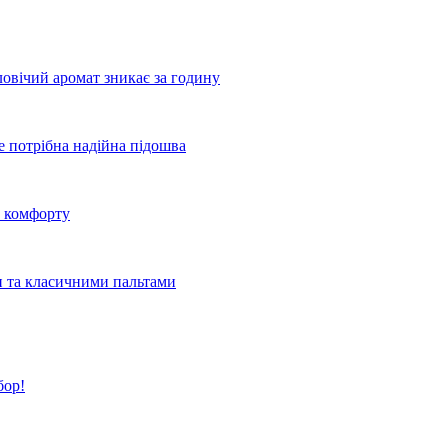
овічий аромат зникає за годину
де потрібна надійна підошва
о комфорту
и та класичними пальтами
бор!