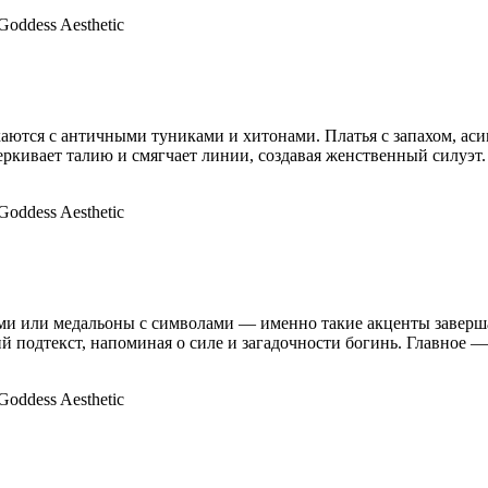
аются с античными туниками и хитонами. Платья с запахом, ас
еркивает талию и смягчает линии, создавая женственный силуэ
нями или медальоны с символами — именно такие акценты завер
й подтекст, напоминая о силе и загадочности богинь. Главное — 