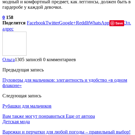
модный и комфортный предмет, как леггинсы, должен быть в
гардеробе у каждой девочки.
0
158
Поделится
Facebook
Twitter
Google+
ReddIt
WhatsApp
Эл.
Save
адрес
Ольга
1305 записей
0 комментариев
Предыдущая запись
Пуловеры для мальчиков: элегантность и удобство «в одном
флаконе»
Следующая запись
Рубашки для мальчиков
Вам также могут понравиться
Еще от автора
Детская мода
Варежки и перчатки для любой погоды – правильный выбор!