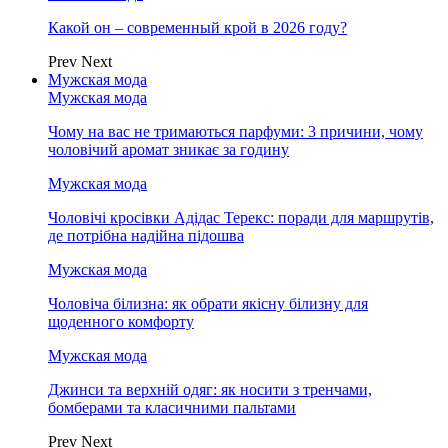
Какой он – современный крой в 2026 году?
Prev
Next
Мужская мода
Мужская мода
Чому на вас не тримаються парфуми: 3 причини, чому
чоловічий аромат зникає за годину
Мужская мода
Чоловічі кросівки Адідас Терекс: поради для маршрутів,
де потрібна надійна підошва
Мужская мода
Чоловіча білизна: як обрати якісну білизну для
щоденного комфорту
Мужская мода
Джинси та верхній одяг: як носити з тренчами,
бомберами та класичними пальтами
Prev
Next