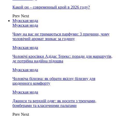
Какой он – современный крой в 2026 году?
Prev
Next
Мужская мода
Мужская мода
Чому на вас не тримаються парфуми: 3 причини, чому
чоловічий аромат зникає за годину
Мужская мода
Чоловічі кросівки Адідас Терекс: поради для маршрутів,
де потрібна надійна підошва
Мужская мода
Чоловіча білизна: як обрати якісну білизну для
щоденного комфорту
Мужская мода
Джинси та верхній одяг: як носити з тренчами,
бомберами та класичними пальтами
Prev
Next