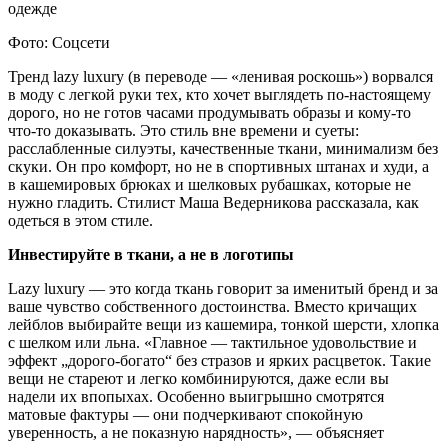
Фото: Соцсети
Тренд lazy luxury (в переводе — «ленивая роскошь») ворвался
в моду с легкой руки тех, кто хочет выглядеть по-настоящему
дорого, но не готов часами продумывать образы и кому-то
что-то доказывать. Это стиль вне времени и суеты:
расслабленные силуэты, качественные ткани, минимализм без
скуки. Он про комфорт, но не в спортивных штанах и худи, а
в кашемировых брюках и шелковых рубашках, которые не
нужно гладить. Стилист Маша Ведерникова рассказала, как
одеться в этом стиле.
Инвестируйте в ткани, а не в логотипы
Lazy luxury — это когда ткань говорит за именитый бренд и за
ваше чувство собственного достоинства. Вместо кричащих
лейблов выбирайте вещи из кашемира, тонкой шерсти, хлопка
с шелком или льна. «Главное — тактильное удовольствие и
эффект „дорого-богато“ без стразов и ярких расцветок. Такие
вещи не стареют и легко комбинируются, даже если вы
надели их впопыхах. Особенно выигрышно смотрятся
матовые фактуры — они подчеркивают спокойную
уверенность, а не показную нарядность», — объясняет