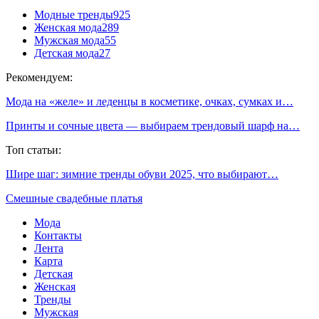
Модные тренды
925
Женская мода
289
Мужская мода
55
Детская мода
27
Рекомендуем:
Мода на «желе» и леденцы в косметике, очках, сумках и…
Принты и сочные цвета — выбираем трендовый шарф на…
Топ статьи:
Шире шаг: зимние тренды обуви 2025, что выбирают…
Смешные свадебные платья
Мода
Контакты
Лента
Карта
Детская
Женская
Тренды
Мужская