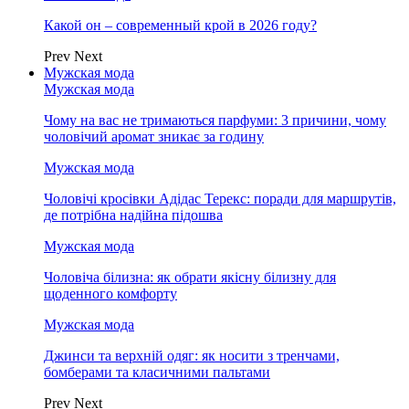
Какой он – современный крой в 2026 году?
Prev
Next
Мужская мода
Мужская мода
Чому на вас не тримаються парфуми: 3 причини, чому
чоловічий аромат зникає за годину
Мужская мода
Чоловічі кросівки Адідас Терекс: поради для маршрутів,
де потрібна надійна підошва
Мужская мода
Чоловіча білизна: як обрати якісну білизну для
щоденного комфорту
Мужская мода
Джинси та верхній одяг: як носити з тренчами,
бомберами та класичними пальтами
Prev
Next