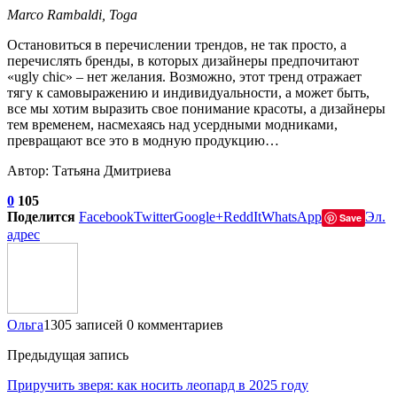
Marco Rambaldi, Toga
Остановиться в перечислении трендов, не так просто, а
перечислять бренды, в которых дизайнеры предпочитают
«ugly chic» – нет желания. Возможно, этот тренд отражает
тягу к самовыражению и индивидуальности, а может быть,
все мы хотим выразить свое понимание красоты, а дизайнеры
тем временем, насмехаясь над усердными модниками,
превращают все это в модную продукцию…
Автор: Татьяна Дмитриева
0
105
Поделится
Facebook
Twitter
Google+
ReddIt
WhatsApp
Эл.
Save
адрес
Ольга
1305 записей
0 комментариев
Предыдущая запись
Приручить зверя: как носить леопард в 2025 году