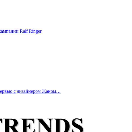
ампании Ralf Ringer
нтервью с дизайнером Жаном…