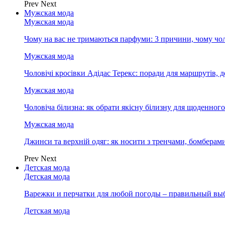
Prev
Next
Мужская мода
Мужская мода
Чому на вас не тримаються парфуми: 3 причини, чому чол
Мужская мода
Чоловічі кросівки Адідас Терекс: поради для маршрутів, 
Мужская мода
Чоловіча білизна: як обрати якісну білизну для щоденног
Мужская мода
Джинси та верхній одяг: як носити з тренчами, бомберам
Prev
Next
Детская мода
Детская мода
Варежки и перчатки для любой погоды – правильный вы
Детская мода