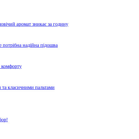
овічий аромат зникає за годину
де потрібна надійна підошва
о комфорту
и та класичними пальтами
бор!