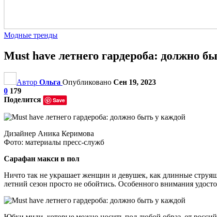
Модные тренды
Must have летнего гардероба: должно б
Автор
Ольга
Опубликовано
Сен 19, 2023
0
179
Поделится
Save
Дизайнер Аника Керимова
Фото: материалы пресс-служб
Сарафан макси в пол
Ничто так не украшает женщин и девушек, как длинные струящ
летний сезон просто не обойтись. Особенного внимания удосто
Юбки миди, которые можно носить под любой образ, от российс