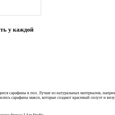
ыть у каждой
иеся сарафаны в пол. Лучше из натуральных материалов, наприме
ились сарафаны макси, которые создают красивый силуэт и визу
кого бренда I Am Studio