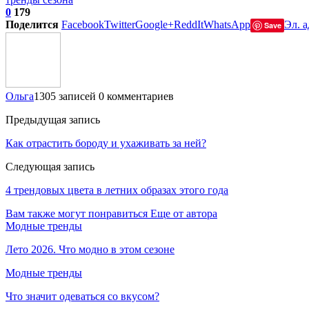
0
179
Поделится
Facebook
Twitter
Google+
ReddIt
WhatsApp
Эл. а
Save
Ольга
1305 записей
0 комментариев
Предыдущая запись
Как отрастить бороду и ухаживать за ней?
Следующая запись
4 трендовых цвета в летних образах этого года
Вам также могут понравиться
Еще от автора
Модные тренды
Лето 2026. Что модно в этом сезоне
Модные тренды
Что значит одеваться со вкусом?