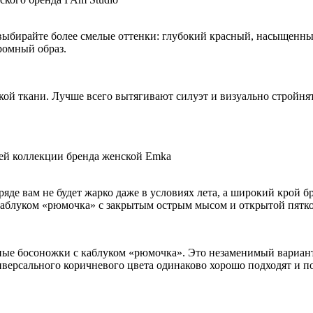
а выбирайте более смелые оттенки: глубокий красный, насыщенн
ромный образ.
кой ткани. Лучше всего вытягивают силуэт и визуально стройнят
ей коллекции бренда женской Emka
ряде вам не будет жарко даже в условиях лета, а широкий крой
 каблуком «рюмочка» с закрытым острым мысом и открытой пятко
ные босоножки с каблуком «рюмочка». Это незаменимый вариант, 
версального коричневого цвета одинаково хорошо подходят и п