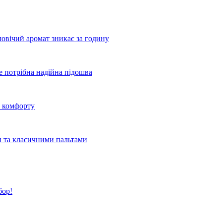
овічий аромат зникає за годину
де потрібна надійна підошва
о комфорту
и та класичними пальтами
бор!