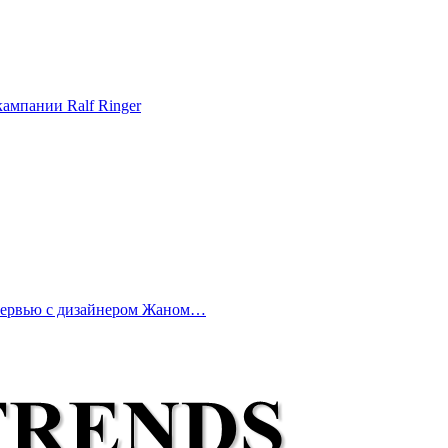
ампании Ralf Ringer
нтервью с дизайнером Жаном…