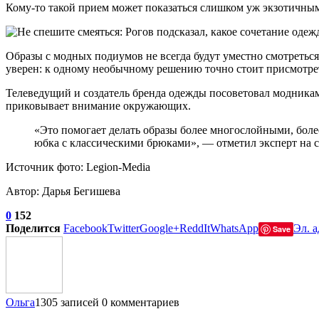
Кому-то такой прием может показаться слишком уж экзотичны
Образы с модных подиумов не всегда будут уместно смотретьс
уверен: к одному необычному решению точно стоит присмотре
Телеведущий и создатель бренда одежды посоветовал модникам
приковывает внимание окружающих.
«Это помогает делать образы более многослойными, более
юбка с классическими брюками», — отметил эксперт на с
Источник фото: Legion-Media
Автор: Дарья Бегишева
0
152
Поделится
Facebook
Twitter
Google+
ReddIt
WhatsApp
Эл. а
Save
Ольга
1305 записей
0 комментариев