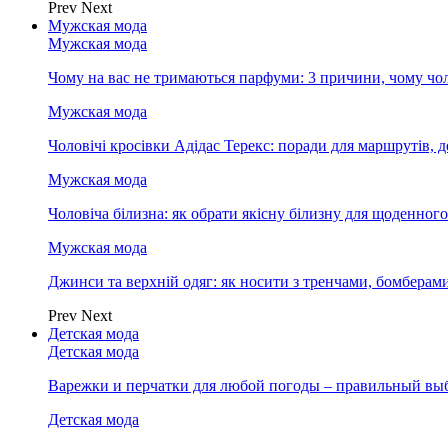
Prev
Next
Мужская мода
Мужская мода
Чому на вас не тримаються парфуми: 3 причини, чому чол
Мужская мода
Чоловічі кросівки Адідас Терекс: поради для маршрутів, 
Мужская мода
Чоловіча білизна: як обрати якісну білизну для щоденног
Мужская мода
Джинси та верхній одяг: як носити з тренчами, бомберам
Prev
Next
Детская мода
Детская мода
Варежки и перчатки для любой погоды – правильный вы
Детская мода