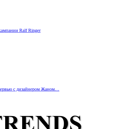
ампании Ralf Ringer
нтервью с дизайнером Жаном…