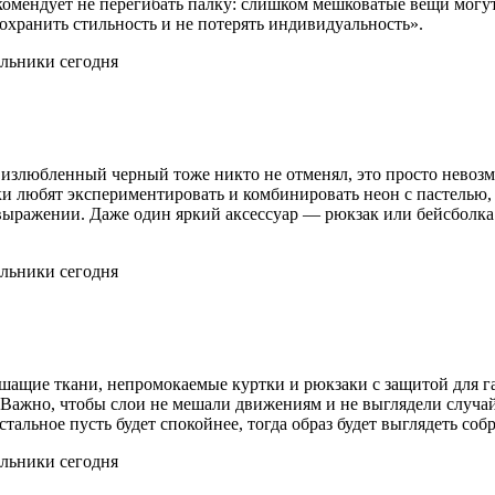
комендует не перегибать палку: слишком мешковатые вещи могут
охранить стильность и не потерять индивидуальность».
я излюбленный черный тоже никто не отменял, это просто невозм
и любят экспериментировать и комбинировать неон с пастелью, 
мовыражении. Даже один яркий аксессуар — рюкзак или бейсбол
шащие ткани, непромокаемые куртки и рюкзаки с защитой для г
. Важно, чтобы слои не мешали движениям и не выглядели случ
тальное пусть будет спокойнее, тогда образ будет выглядеть соб