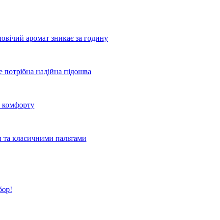
овічий аромат зникає за годину
де потрібна надійна підошва
о комфорту
и та класичними пальтами
бор!