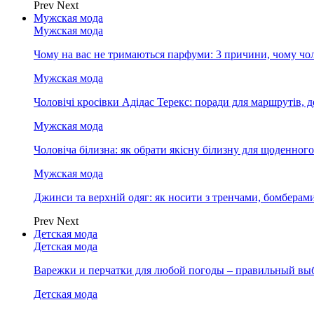
Prev
Next
Мужская мода
Мужская мода
Чому на вас не тримаються парфуми: 3 причини, чому чол
Мужская мода
Чоловічі кросівки Адідас Терекс: поради для маршрутів, 
Мужская мода
Чоловіча білизна: як обрати якісну білизну для щоденног
Мужская мода
Джинси та верхній одяг: як носити з тренчами, бомберам
Prev
Next
Детская мода
Детская мода
Варежки и перчатки для любой погоды – правильный вы
Детская мода