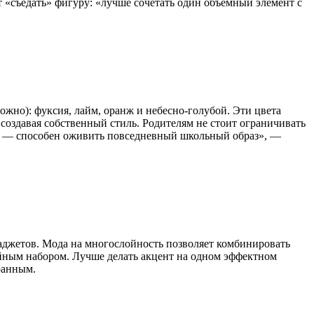
 «съедать» фигуру: «лучше сочетать один объемный элемент с
ожно): фуксия, лайм, оранж и небесно-голубой. Эти цвета
создавая собственный стиль. Родителям не стоит ограничивать
ка — способен оживить повседневный школьный образ», —
аджетов. Мода на многослойность позволяет комбинировать
айным набором. Лучше делать акцент на одном эффектном
ранным.