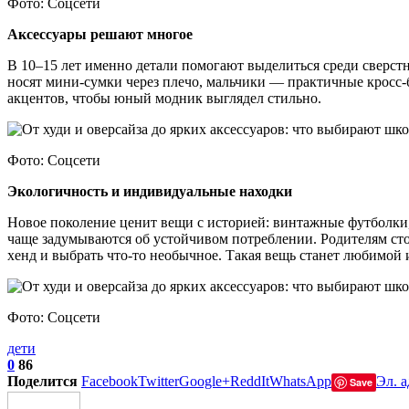
Фото: Соцсети
Аксессуары решают многое
В 10–15 лет именно детали помогают выделиться среди сверст
носят мини-сумки через плечо, мальчики — практичные кросс-б
акцентов, чтобы юный модник выглядел стильно.
Фото: Соцсети
Экологичность и индивидуальные находки
Новое поколение ценит вещи с историей: винтажные футболки,
чаще задумываются об устойчивом потреблении. Родителям сто
хенд и выбрать что-то необычное. Такая вещь станет любимой
Фото: Соцсети
дети
0
86
Поделится
Facebook
Twitter
Google+
ReddIt
WhatsApp
Эл. а
Save