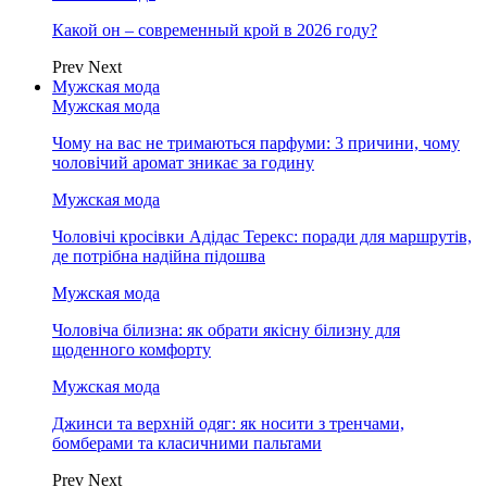
Какой он – современный крой в 2026 году?
Prev
Next
Мужская мода
Мужская мода
Чому на вас не тримаються парфуми: 3 причини, чому
чоловічий аромат зникає за годину
Мужская мода
Чоловічі кросівки Адідас Терекс: поради для маршрутів,
де потрібна надійна підошва
Мужская мода
Чоловіча білизна: як обрати якісну білизну для
щоденного комфорту
Мужская мода
Джинси та верхній одяг: як носити з тренчами,
бомберами та класичними пальтами
Prev
Next