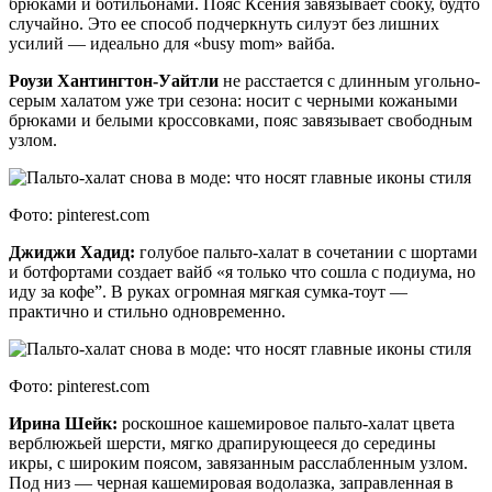
брюками и ботильонами. Пояс Ксения завязывает сбоку, будто
случайно. Это ее способ подчеркнуть силуэт без лишних
усилий — идеально для «busy mom» вайба.
Роузи Хантингтон-Уайтли
не расстается с длинным угольно-
серым халатом уже три сезона: носит с черными кожаными
брюками и белыми кроссовками, пояс завязывает свободным
узлом.
Фото: pinterest.com
Джиджи Хадид:
голубое пальто-халат в сочетании с шортами
и ботфортами создает вайб «я только что сошла с подиума, но
иду за кофе”. В руках огромная мягкая сумка-тоут —
практично и стильно одновременно.
Фото: pinterest.com
Ирина Шейк:
роскошное кашемировое пальто-халат цвета
верблюжьей шерсти, мягко драпирующееся до середины
икры, с широким поясом, завязанным расслабленным узлом.
Под низ — черная кашемировая водолазка, заправленная в