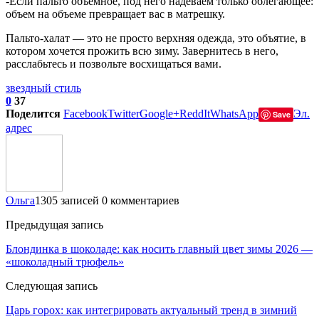
-Если пальто объемное, под него надеваем только облегающее:
объем на объеме превращает вас в матрешку.
Пальто-халат — это не просто верхняя одежда, это объятие, в
котором хочется прожить всю зиму. Завернитесь в него,
расслабьтесь и позвольте восхищаться вами.
звездный стиль
0
37
Поделится
Facebook
Twitter
Google+
ReddIt
WhatsApp
Эл.
Save
адрес
Ольга
1305 записей
0 комментариев
Предыдущая запись
Блондинка в шоколаде: как носить главный цвет зимы 2026 —
«шоколадный трюфель»
Следующая запись
Царь горох: как интегрировать актуальный тренд в зимний