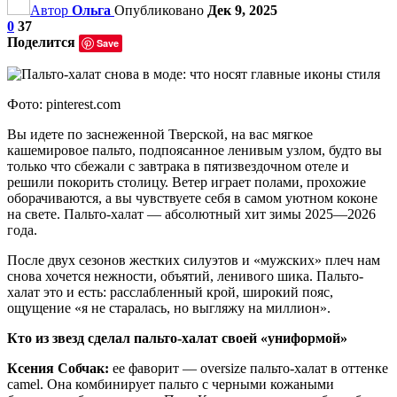
Автор
Ольга
Опубликовано
Дек 9, 2025
0
37
Поделится
Save
Фото: pinterest.com
Вы идете по заснеженной Тверской, на вас мягкое
кашемировое пальто, подпоясанное ленивым узлом, будто вы
только что сбежали с завтрака в пятизвездочном отеле и
решили покорить столицу. Ветер играет полами, прохожие
оборачиваются, а вы чувствуете себя в самом уютном коконе
на свете. Пальто-халат — абсолютный хит зимы 2025—2026
года.
После двух сезонов жестких силуэтов и «мужских» плеч нам
снова хочется нежности, объятий, ленивого шика. Пальто-
халат это и есть: расслабленный крой, широкий пояс,
ощущение «я не старалась, но выгляжу на миллион».
Кто из звезд сделал пальто-халат своей «униформой»
Ксения Собчак:
ее фаворит — oversize пальто-халат в оттенке
camel. Она комбинирует пальто с черными кожаными