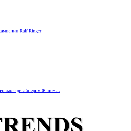
ампании Ralf Ringer
нтервью с дизайнером Жаном…