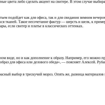
ые цвета либо сделать акцент на свитере. В этом случае выбира
ьем подойдет как для офиса, так и для свидания зимним вечером
хся тканей. Такое несочетание фактур — шерсть и шелк, к приме
ры, если свитер и платье в классических оттенках.
ном виде, но и как дополнение к образу. Например, его можно пр
образ для офиса или делового обеда», — поясняет Алексей. Руба
сный выбор в трескучий мороз. Опять же, разница материалов и