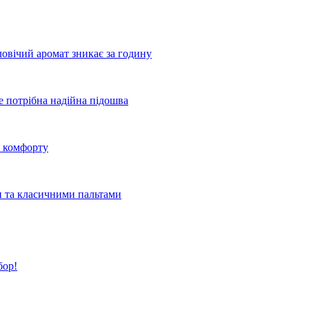
овічий аромат зникає за годину
де потрібна надійна підошва
о комфорту
и та класичними пальтами
бор!