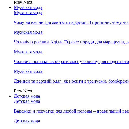
Prev
Next
Мужская мода
Мужская мода
Чому на вас не тримаються парфуми: 3 причини, чому чол
Мужская мода
Чоловічі кросівки Адідас Терекс: поради для маршрутів, 
Мужская мода
Чоловіча білизна: як обрати якісну білизну для щоденног
Мужская мода
Джинси та верхній одяг: як носити з тренчами, бомберам
Prev
Next
Детская мода
Детская мода
Варежки и перчатки для любой погоды – правильный вы
Детская мода