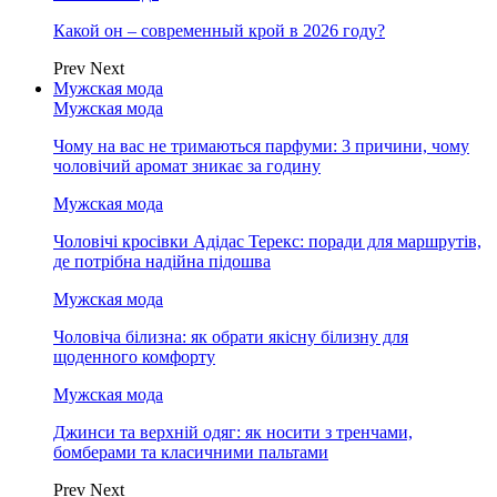
Какой он – современный крой в 2026 году?
Prev
Next
Мужская мода
Мужская мода
Чому на вас не тримаються парфуми: 3 причини, чому
чоловічий аромат зникає за годину
Мужская мода
Чоловічі кросівки Адідас Терекс: поради для маршрутів,
де потрібна надійна підошва
Мужская мода
Чоловіча білизна: як обрати якісну білизну для
щоденного комфорту
Мужская мода
Джинси та верхній одяг: як носити з тренчами,
бомберами та класичними пальтами
Prev
Next