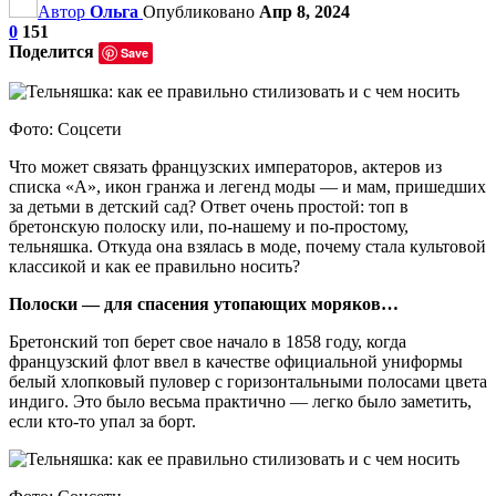
Автор
Ольга
Опубликовано
Апр 8, 2024
0
151
Поделится
Save
Фото: Соцсети
Что может связать французских императоров, актеров из
списка «А», икон гранжа и легенд моды — и мам, пришедших
за детьми в детский сад? Ответ очень простой: топ в
бретонскую полоску или, по-нашему и по-простому,
тельняшка. Откуда она взялась в моде, почему стала культовой
классикой и как ее правильно носить?
Полоски — для спасения утопающих моряков…
Бретонский топ берет свое начало в 1858 году, когда
французский флот ввел в качестве официальной униформы
белый хлопковый пуловер с горизонтальными полосами цвета
индиго. Это было весьма практично — легко было заметить,
если кто-то упал за борт.