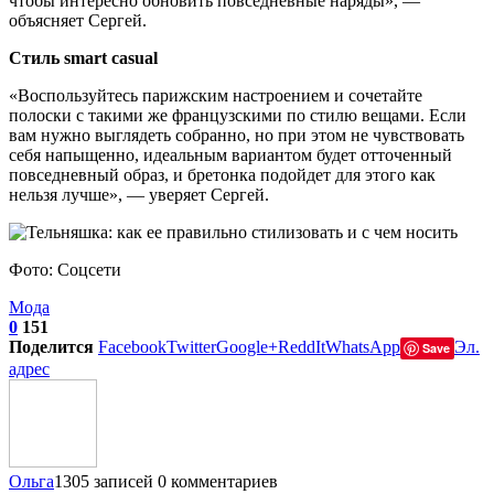
чтобы интересно обновить повседневные наряды», —
объясняет Сергей.
Стиль smart casual
«Воспользуйтесь парижским настроением и сочетайте
полоски с такими же французскими по стилю вещами. Если
вам нужно выглядеть собранно, но при этом не чувствовать
себя напыщенно, идеальным вариантом будет отточенный
повседневный образ, и бретонка подойдет для этого как
нельзя лучше», — уверяет Сергей.
Фото: Соцсети
Мода
0
151
Поделится
Facebook
Twitter
Google+
ReddIt
WhatsApp
Эл.
Save
адрес
Ольга
1305 записей
0 комментариев