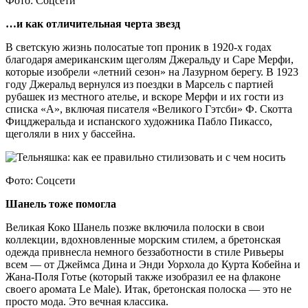
Фото: Соцсети
…и как отличительная черта звезд
В светскую жизнь полосатые топ проник в 1920-х годах
благодаря американским щеголям Джеральду и Саре Мерфи,
которые изобрели «летний сезон» на Лазурном берегу. В 1923
году Джеральд вернулся из поездки в Марсель с партией
рубашек из местного ателье, и вскоре Мерфи и их гости из
списка «А», включая писателя «Великого Гэтсби» Ф. Скотта
Фицджеральда и испанского художника Пабло Пикассо,
щеголяли в них у бассейна.
Фото: Соцсети
Шанель тоже помогла
Великая Коко Шанель позже включила полоски в свои
коллекции, вдохновленные морским стилем, а бретонская
одежда привнесла немного беззаботности в стиле Ривьеры
всем — от Джеймса Дина и Энди Уорхола до Курта Кобейна и
Жана-Поля Готье (который также изобразил ее на флаконе
своего аромата Le Male). Итак, бретонская полоска — это не
просто мода. Это вечная классика.