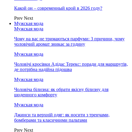
Какой он – современный крой в 2026 году?
Prev
Next
Мужская мода
Мужская мода
Чому на вас не тримаються парфуми: 3 причини, чому
чоловічий аромат зникає за годину
Мужская мода
Чоловічі кросівки Адідас Терекс: поради для маршрутів,
де потрібна надійна підошва
Мужская мода
Чоловіча білизна: як обрати якісну білизну для
щоденного комфорту
Мужская мода
Джинси та верхній одяг: як носити з тренчами,
бомберами та класичними пальтами
Prev
Next