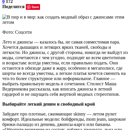
0
172
Поделится
Save
Фото: Соцсети
Лето и джинсы — казалось бы, не самая совместимая пара.
Хочется дышащих и летящих ярких тканей, свободы и
легкости. Но джинсы, с другой стороны, никогда не выйдут из
моды, сочетаются с чем угодно, подходят ко всем цветотипам
и возрастам: всегда уместны, если правильно подать. Они
остаются в обиходе даже в жару, особенно в мегаполисе, где
шорты не всегда уместны, а легкие платья хочется сменить на
что-то более структурное или неформальное. Главное —
выбрать правильную модель и сочетания. Стилист Маша
Ведерникова рассказала, как вписать джинсы в летний
гардероб и не ощущать себя жертвой модных стереотипов.
Выбирайте легкий деним и свободный крой
Забудьте про плотные, сжимающие skinny — летом рулит
комфорт. Идеальные модели: бойфренды, mom jeans, широкие
брюки-палаццо из денима, джинсы-карго или бананы.
«Обратите внимание на состав: добавка лиоцелла, льна или