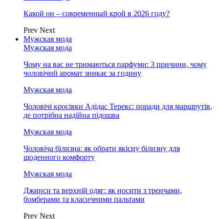
Какой он – современный крой в 2026 году?
Prev
Next
Мужская мода
Мужская мода
Чому на вас не тримаються парфуми: 3 причини, чому
чоловічий аромат зникає за годину
Мужская мода
Чоловічі кросівки Адідас Терекс: поради для маршрутів,
де потрібна надійна підошва
Мужская мода
Чоловіча білизна: як обрати якісну білизну для
щоденного комфорту
Мужская мода
Джинси та верхній одяг: як носити з тренчами,
бомберами та класичними пальтами
Prev
Next