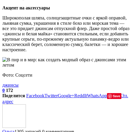
Акцент на аксессуары
Широкополая шляпа, солнцезащитные очки с яркой оправой,
льняная сумка, украшения в стиле бохо или морская тема —
все это придает джинсам отпускной флер. Даже простой образ
«джинсы и белая майка» становится стильным, если добавить
крупные серьги, по-прежнему актуальную панамку-ведро или
классический берет, соломенную сумку, балетки — и хорошее
настроение.
Фото: Соцсети
джинсы
0
172
Поделится
Facebook
Twitter
Google+
ReddIt
WhatsApp
Эл.
Save
адрес
Ольга
1305 записей
0 комментариев