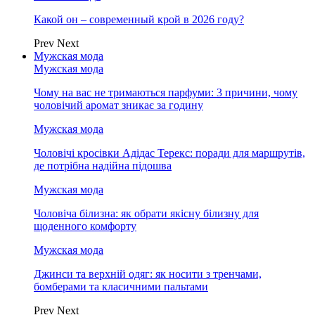
Какой он – современный крой в 2026 году?
Prev
Next
Мужская мода
Мужская мода
Чому на вас не тримаються парфуми: 3 причини, чому
чоловічий аромат зникає за годину
Мужская мода
Чоловічі кросівки Адідас Терекс: поради для маршрутів,
де потрібна надійна підошва
Мужская мода
Чоловіча білизна: як обрати якісну білизну для
щоденного комфорту
Мужская мода
Джинси та верхній одяг: як носити з тренчами,
бомберами та класичними пальтами
Prev
Next