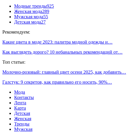
Модные тренды
925
Женская мода
289
Мужская мода
55
Детская мода
27
Рекомендуем:
Какие цвета в моде 2023: палитра модной одежды и…
Как выглядеть дорого? 10 небанальных рекомендаций от…
Топ статьи:
Молочно-розовый: главный цвет осени 2025, как добавить…
Галстук: 9 секретов, как правильно его носить, 90%…
Мода
Контакты
Лента
Карта
Детская
Женская
Тренды
Мужская