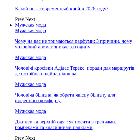
Какой он – современный крой в 2026 году?
Prev
Next
Мужская мода
Мужская мода
Чому на вас не тримаються парфуми: 3 причини, чому
чоловічий аромат зникає за годину
Мужская мода
Чоловічі кросівки Адідас Терекс: поради для маршрутів,
де потрібна надійна підошва
Мужская мода
Чоловіча білизна: як обрати якісну білизну для
щоденного комфорту
Мужская мода
Джинси та верхній одяг: як носити з тренчами,
бомберами та класичними пальтами
Prev
Next