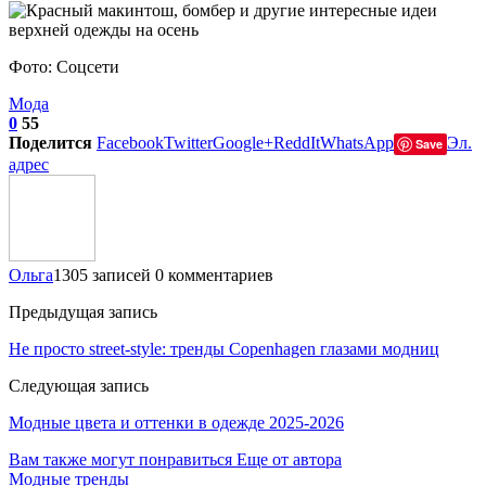
Фото: Соцсети
Мода
0
55
Поделится
Facebook
Twitter
Google+
ReddIt
WhatsApp
Эл.
Save
адрес
Ольга
1305 записей
0 комментариев
Предыдущая запись
Не просто street-style: тренды Copenhagen глазами модниц
Следующая запись
Модные цвета и оттенки в одежде 2025-2026
Вам также могут понравиться
Еще от автора
Модные тренды