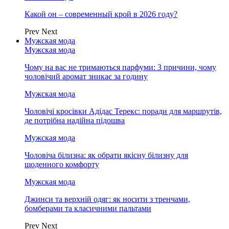
Какой он – современный крой в 2026 году?
Prev
Next
Мужская мода
Мужская мода
Чому на вас не тримаються парфуми: 3 причини, чому
чоловічий аромат зникає за годину
Мужская мода
Чоловічі кросівки Адідас Терекс: поради для маршрутів,
де потрібна надійна підошва
Мужская мода
Чоловіча білизна: як обрати якісну білизну для
щоденного комфорту
Мужская мода
Джинси та верхній одяг: як носити з тренчами,
бомберами та класичними пальтами
Prev
Next