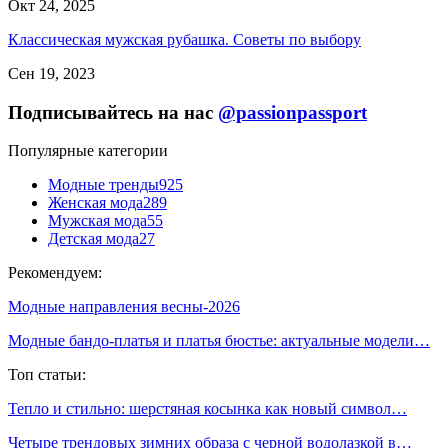
Окт 24, 2025
Классическая мужская рубашка. Советы по выбору
Сен 19, 2023
Подписывайтесь на нас
@passionpassport
Популярные категории
Модные тренды
925
Женская мода
289
Мужская мода
55
Детская мода
27
Рекомендуем:
Модные направления весны-2026
Модные бандо-платья и платья бюстье: актуальные модели…
Топ статьи:
Тепло и стильно: шерстяная косынка как новый символ…
Четыре трендовых зимних образа с черной водолазкой в…