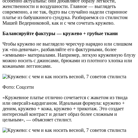
особенно актуальны: они добавляют образу легкости,
женственности и воздушности. Главное — выглядеть
современно, а не так, будто вы случайно надели старинное
платье из бабушкиного сундука. Разбираемся со стилистом
Машей Ведерниковой, как и с чем сочетать кружево.
Балансируйте фактуры — кружево + грубые ткани
Чтобы кружево не выглядело чересчур нарядно или слишком
уж «по-девичьи», разбавляйте его фактурными, более
«земными» материалами. Например, легкую кружевную блузу
можно носить с джинсами, брюками из плотного хлопка или
кожаными леггинсами.
Фото: Соцсети
«Кружевное платье отлично сочетается с жакетом из твида
или оверсайз-кардиганом. Идеальная формула: кружево +
деним, кружево + кожа, кружево + трикотаж. Это создает
интересный контраст и делает образ более сложным и
цельным», — объясняет стилист.