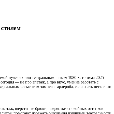
 стилем
рамой нулевых или театральным шиком 1980-х, то зима 2025–
егодня — не про эпатаж, а про вкус, умение работать с
версальным элементом зимнего гардероба, если знать несколько
рикотаж, шерстяные брюки, водолазки спокойных оттенков
 палитры помогают избежать ощущения излишней театральности