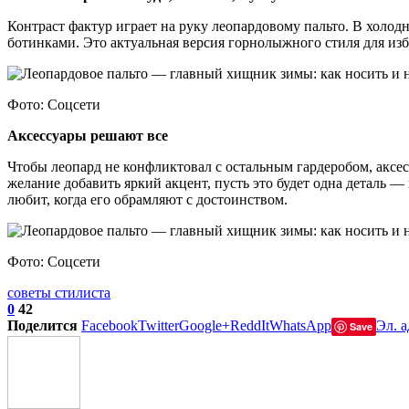
Контраст фактур играет на руку леопардовому пальто. В холо
ботинками. Это актуальная версия горнолыжного стиля для из
Фото: Соцсети
Аксессуары решают все
Чтобы леопард не конфликтовал с остальным гардеробом, акс
желание добавить яркий акцент, пусть это будет одна деталь
любит, когда его обрамляют с достоинством.
Фото: Соцсети
советы стилиста
0
42
Поделится
Facebook
Twitter
Google+
ReddIt
WhatsApp
Эл. а
Save