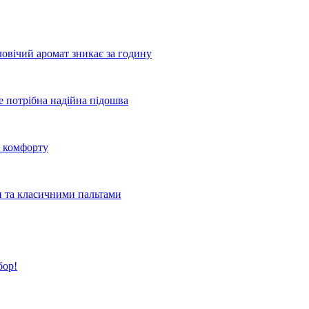
овічий аромат зникає за годину
де потрібна надійна підошва
о комфорту
и та класичними пальтами
бор!