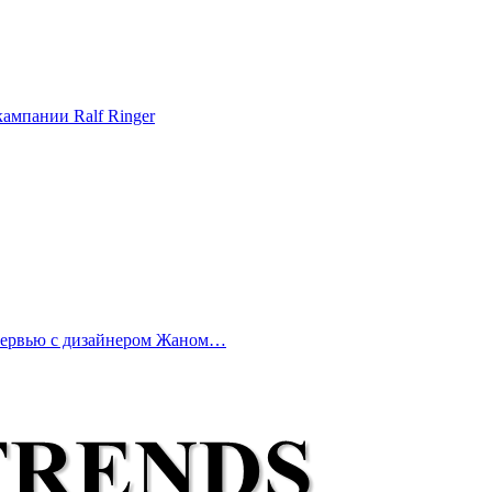
ампании Ralf Ringer
нтервью с дизайнером Жаном…