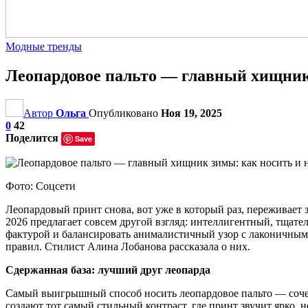
Модные тренды
Леопардовое пальто — главный хищник 
Автор
Ольга
Опубликовано
Ноя 19, 2025
0
42
Поделится
Save
Фото: Соцсети
Леопардовый принт снова, вот уже в который раз, переживает 
2026 предлагает совсем другой взгляд: интеллигентный, тщате
фактурой и балансировать анималистичный узор с лаконичными 
правил. Стилист Алина Лобанова рассказала о них.
Сдержанная база: лучший друг леопарда
Самый выигрышный способ носить леопардовое пальто — сочет
создают тот самый стильный контраст, где принт звучит ярко