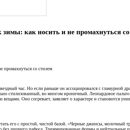
зимы: как носить и не промахнуться со
звездный час. Но если раньше он ассоциировался с гламурной д
льно стилизованный, во многом ироничный. Леопардовое пальто с
вещами. Оно согревает, заявляет о характере и становится уни
ать его с простой, чистой базой. «Черные джинсы, молочный т
, но без лишнего пафоса. Триммированные формы и нейтральные