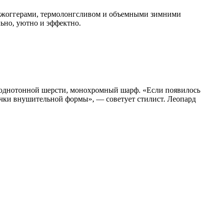
и джоггерами, термолонгсливом и объемными зимними
ьно, уютно и эффектно.
з однотонной шерсти, монохромный шарф. «Если появилось
очки внушительной формы», — советует стилист. Леопард