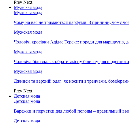
Prev
Next
Мужская мода
Мужская мода
Чому на вас не тримаються парфуми: 3 причини, чому чол
Мужская мода
Чоловічі кросівки Адідас Терекс: поради для маршрутів, 
Мужская мода
Чоловіча білизна: як обрати якісну білизну для щоденног
Мужская мода
Джинси та верхній одяг: як носити з тренчами, бомберам
Prev
Next
Детская мода
Детская мода
Варежки и перчатки для любой погоды – правильный вы
Детская мода