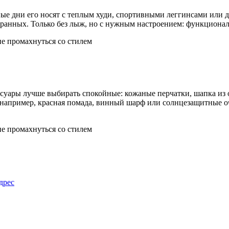
дные дни его носят с теплым худи, спортивными леггинсами ил
бранных. Только без лыж, но с нужным настроением: функционал
ессуары лучше выбирать спокойные: кожаные перчатки, шапка и
 — например, красная помада, винный шарф или солнцезащитные 
дрес