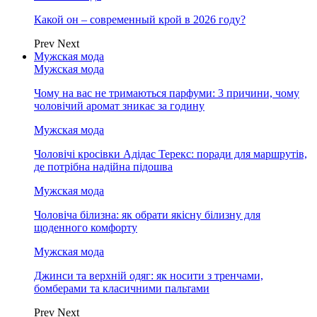
Какой он – современный крой в 2026 году?
Prev
Next
Мужская мода
Мужская мода
Чому на вас не тримаються парфуми: 3 причини, чому
чоловічий аромат зникає за годину
Мужская мода
Чоловічі кросівки Адідас Терекс: поради для маршрутів,
де потрібна надійна підошва
Мужская мода
Чоловіча білизна: як обрати якісну білизну для
щоденного комфорту
Мужская мода
Джинси та верхній одяг: як носити з тренчами,
бомберами та класичними пальтами
Prev
Next