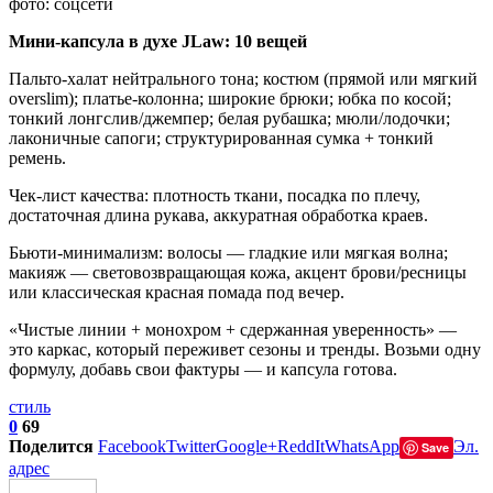
фото: соцсети
Мини-капсула в духе JLaw: 10 вещей
Пальто-халат нейтрального тона; костюм (прямой или мягкий
overslim); платье-колонна; широкие брюки; юбка по косой;
тонкий лонгслив/джемпер; белая рубашка; мюли/лодочки;
лаконичные сапоги; структурированная сумка + тонкий
ремень.
Чек-лист качества: плотность ткани, посадка по плечу,
достаточная длина рукава, аккуратная обработка краев.
Бьюти-минимализм: волосы — гладкие или мягкая волна;
макияж — световозвращающая кожа, акцент брови/ресницы
или классическая красная помада под вечер.
«Чистые линии + монохром + сдержанная уверенность» —
это каркас, который переживет сезоны и тренды. Возьми одну
формулу, добавь свои фактуры — и капсула готова.
стиль
0
69
Поделится
Facebook
Twitter
Google+
ReddIt
WhatsApp
Эл.
Save
адрес