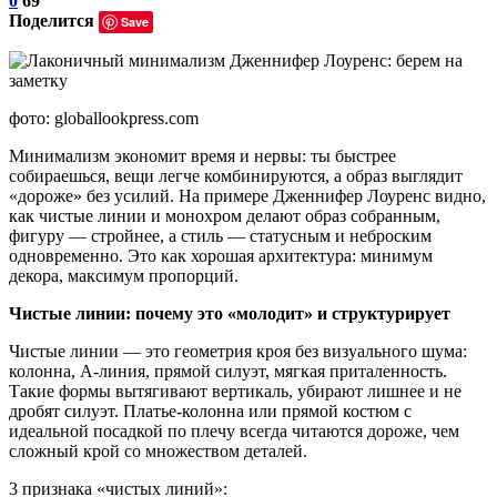
0
69
Поделится
Save
фото: globallookpress.com
Минимализм экономит время и нервы: ты быстрее
собираешься, вещи легче комбинируются, а образ выглядит
«дороже» без усилий. На примере Дженнифер Лоуренс видно,
как чистые линии и монохром делают образ собранным,
фигуру — стройнее, а стиль — статусным и неброским
одновременно. Это как хорошая архитектура: минимум
декора, максимум пропорций.
Чистые линии: почему это «молодит» и структурирует
Чистые линии — это геометрия кроя без визуального шума:
колонна, А-линия, прямой силуэт, мягкая приталенность.
Такие формы вытягивают вертикаль, убирают лишнее и не
дробят силуэт. Платье-колонна или прямой костюм с
идеальной посадкой по плечу всегда читаются дороже, чем
сложный крой со множеством деталей.
3 признака «чистых линий»: