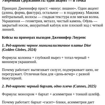
Уверенная сдержанность: один акцент — и точка
Принцип Дженнифер прост: «минус лишнее». Один акцент
(длина, форма, фактура), остальное — в поддержку. Макияж
нейтральный, волосы — гладкая текстура или мягкая волна.
Украшения — геометрия, металл, чистый камень. Обувь —
закрытый носок, аккуратный каблук или плоский ход с четкой
линией.
Кейсы на примерах выходов Дженнифер Лоуренс
1. Ред-карпет: черное минималистичное платье Dior
(Golden Globes, 2024)
Формула: колонна + глубокий вырез + тотал-черный +
минимум украшений.
Почему работает: вытягивает силуэт, подчеркивает шею, не
перегружает. Отличная база для «день-вечер» с разной
бижутерией.
2. Ред-карпет: черный бархат, одно плечо (Cannes, 2025)
Формула: монохром + бархат + асимметрия + тонкий шлейф.
Почему работает: бархат «гасит» блики, асимметрия дает