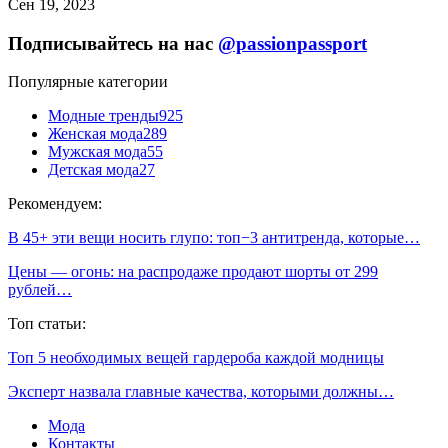
Сен 19, 2023
Подписывайтесь на нас
@passionpassport
Популярные категории
Модные тренды
925
Женская мода
289
Мужская мода
55
Детская мода
27
Рекомендуем:
В 45+ эти вещи носить глупо: топ−3 антитренда, которые…
Цены — огонь: на распродаже продают шорты от 299
рублей…
Топ статьи:
Топ 5 необходимых вещей гардероба каждой модницы
Эксперт назвала главные качества, которыми должны…
Мода
Контакты