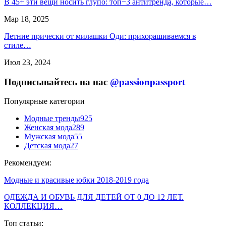
В 45+ эти вещи носить глупо: топ−3 антитренда, которые…
Мар 18, 2025
Летние прически от милашки Оди: прихорашиваемся в
стиле…
Июл 23, 2024
Подписывайтесь на нас
@passionpassport
Популярные категории
Модные тренды
925
Женская мода
289
Мужская мода
55
Детская мода
27
Рекомендуем:
Модные и красивые юбки 2018-2019 года
ОДЕЖДА И ОБУВЬ ДЛЯ ДЕТЕЙ ОТ 0 ДО 12 ЛЕТ.
КОЛЛЕКЦИЯ…
Топ статьи: