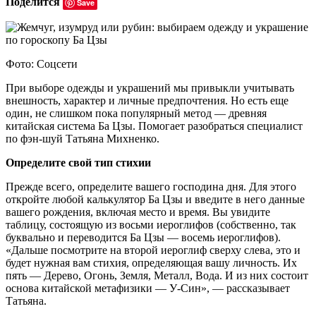
Поделится
Save
Фото: Соцсети
При выборе одежды и украшений мы привыкли учитывать
внешность, характер и личные предпочтения. Но есть еще
один, не слишком пока популярный метод — древняя
китайская система Ба Цзы. Помогает разобраться специалист
по фэн-шуй Татьяна Михненко.
Определите свой тип стихии
Прежде всего, определите вашего господина дня. Для этого
откройте любой калькулятор Ба Цзы и введите в него данные
вашего рождения, включая место и время. Вы увидите
таблицу, состоящую из восьми иероглифов (собственно, так
буквально и переводится Ба Цзы — восемь иероглифов).
«Дальше посмотрите на второй иероглиф сверху слева, это и
будет нужная вам стихия, определяющая вашу личность. Их
пять — Дерево, Огонь, Земля, Металл, Вода. И из них состоит
основа китайской метафизики — У-Син», — рассказывает
Татьяна.