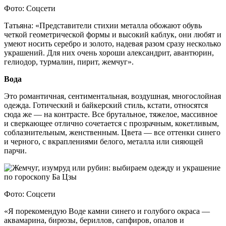
Фото: Соцсети
Татьяна: «Представители стихии металла обожают обувь
четкой геометрической формы и высокий каблук, они любят и
умеют носить серебро и золото, надевая разом сразу несколько
украшений. Для них очень хороши александрит, авантюрин,
гелиодор, турмалин, пирит, жемчуг».
Вода
Это романтичная, сентиментальная, воздушная, многослойная
одежда. Готический и байкерский стиль, кстати, относятся
сюда же — на контрасте. Все брутальное, тяжелое, массивное
и сверкающее отлично сочетается с прозрачным, кокетливым,
соблазнительным, женственным. Цвета — все оттенки синего
и черного, с вкраплениями белого, металла или сияющей
парчи.
Фото: Соцсети
«Я порекомендую Воде камни синего и голубого окраса —
аквамарина, бирюзы, бериллов, сапфиров, опалов и