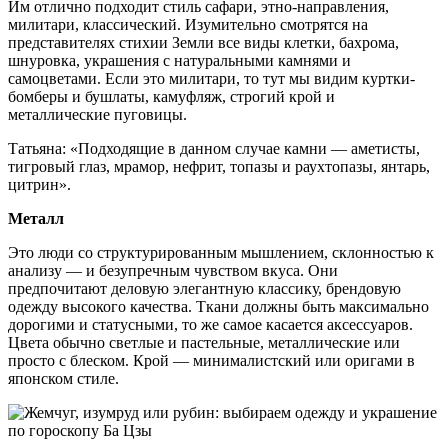
Им отлично подходит стиль сафари, этно-направления,
милитари, классический. Изумительно смотрятся на
представителях стихии Земли все виды клетки, бахрома,
шнуровка, украшения с натуральными камнями и
самоцветами. Если это милитари, то тут мы видим куртки-
бомберы и бушлаты, камуфляж, строгий крой и
металлические пуговицы.
Татьяна: «Подходящие в данном случае камни — аметисты,
тигровый глаз, мрамор, нефрит, топазы и раухтопазы, янтарь,
цитрин».
Металл
Это люди со структурированным мышлением, склонностью к
анализу — и безупречным чувством вкуса. Они
предпочитают деловую элегантную классику, брендовую
одежду высокого качества. Ткани должны быть максимально
дорогими и статусными, то же самое касается аксессуаров.
Цвета обычно светлые и пастельные, металлические или
просто с блеском. Крой — минималистский или оригами в
японском стиле.