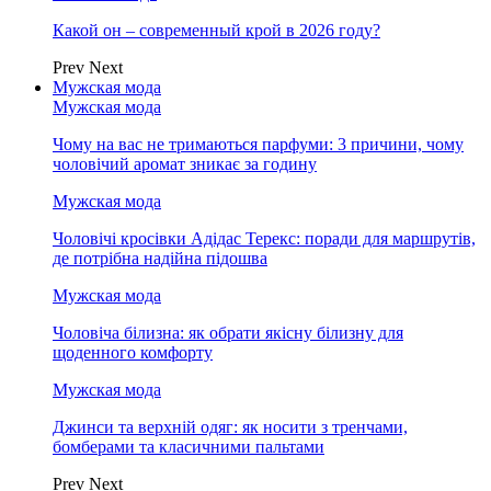
Какой он – современный крой в 2026 году?
Prev
Next
Мужская мода
Мужская мода
Чому на вас не тримаються парфуми: 3 причини, чому
чоловічий аромат зникає за годину
Мужская мода
Чоловічі кросівки Адідас Терекс: поради для маршрутів,
де потрібна надійна підошва
Мужская мода
Чоловіча білизна: як обрати якісну білизну для
щоденного комфорту
Мужская мода
Джинси та верхній одяг: як носити з тренчами,
бомберами та класичними пальтами
Prev
Next