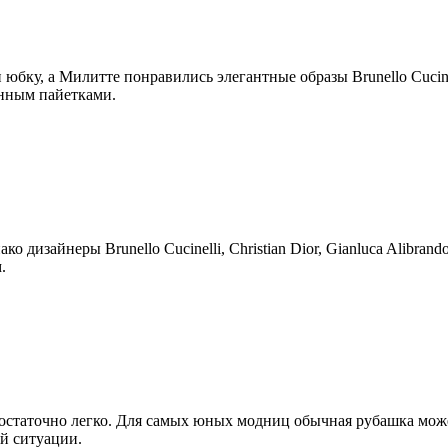
бку, а Милитте понравились элегантные образы Brunello Cucinel
енным пайетками.
дизайнеры Brunello Cucinelli, Christian Dior, Gianluca Alibran
.
достаточно легко. Для самых юных модниц обычная рубашка може
й ситуации.