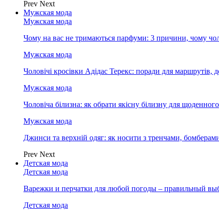
Prev
Next
Мужская мода
Мужская мода
Чому на вас не тримаються парфуми: 3 причини, чому чол
Мужская мода
Чоловічі кросівки Адідас Терекс: поради для маршрутів, 
Мужская мода
Чоловіча білизна: як обрати якісну білизну для щоденног
Мужская мода
Джинси та верхній одяг: як носити з тренчами, бомберам
Prev
Next
Детская мода
Детская мода
Варежки и перчатки для любой погоды – правильный вы
Детская мода