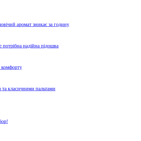
овічий аромат зникає за годину
де потрібна надійна підошва
о комфорту
и та класичними пальтами
бор!