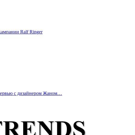
ампании Ralf Ringer
нтервью с дизайнером Жаном…