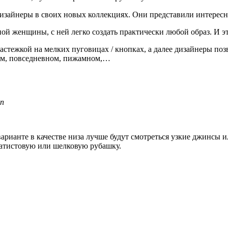
дизайнеры в своих новых коллекциях. Они представили интерес
ой женщины, с ней легко создать практически любой образ. И эт
астежкой на мелких пуговицах / кнопках, а далее дизайнеры по
ком, повседневном, пижамном,…
en
варианте в качестве низа лучше будут смотреться узкие джинсы
батистовую или шелковую рубашку.