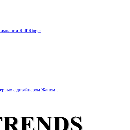
ампании Ralf Ringer
нтервью с дизайнером Жаном…