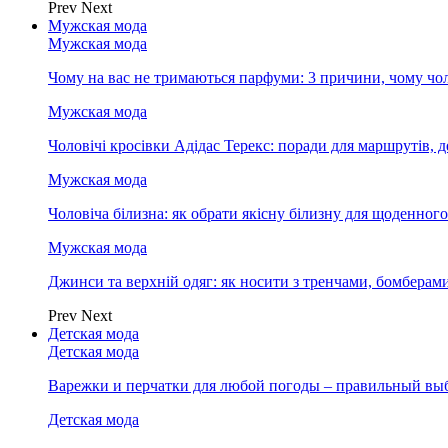
Prev
Next
Мужская мода
Мужская мода
Чому на вас не тримаються парфуми: 3 причини, чому чол
Мужская мода
Чоловічі кросівки Адідас Терекс: поради для маршрутів, 
Мужская мода
Чоловіча білизна: як обрати якісну білизну для щоденног
Мужская мода
Джинси та верхній одяг: як носити з тренчами, бомберам
Prev
Next
Детская мода
Детская мода
Варежки и перчатки для любой погоды – правильный вы
Детская мода