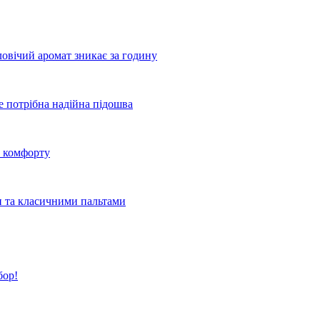
овічий аромат зникає за годину
де потрібна надійна підошва
о комфорту
и та класичними пальтами
бор!