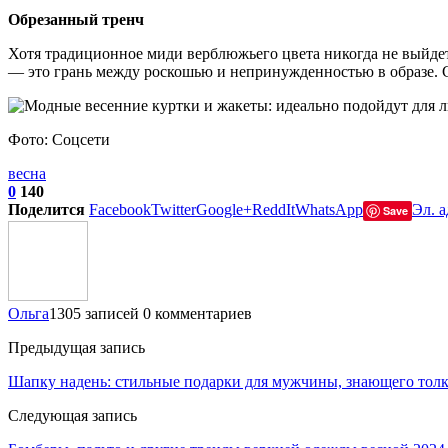
Обрезанный тренч
Хотя традиционное миди верблюжьего цвета никогда не выйдет
— это грань между роскошью и непринужденностью в образе. 
Фото: Соцсети
весна
0
140
Поделится
Facebook
Twitter
Google+
ReddIt
WhatsApp
Эл. а
Save
Ольга
1305 записей
0 комментариев
Предыдущая запись
Шапку надень: стильные подарки для мужчины, знающего толк
Следующая запись