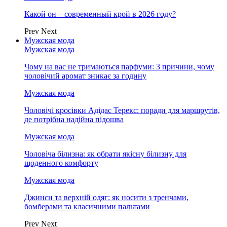
Какой он – современный крой в 2026 году?
Prev
Next
Мужская мода
Мужская мода
Чому на вас не тримаються парфуми: 3 причини, чому
чоловічий аромат зникає за годину
Мужская мода
Чоловічі кросівки Адідас Терекс: поради для маршрутів,
де потрібна надійна підошва
Мужская мода
Чоловіча білизна: як обрати якісну білизну для
щоденного комфорту
Мужская мода
Джинси та верхній одяг: як носити з тренчами,
бомберами та класичними пальтами
Prev
Next