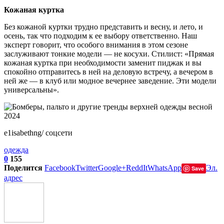
Кожаная куртка
Без кожаной куртки трудно представить и весну, и лето, и
осень, так что подходим к ее выбору ответственно. Наш
эксперт говорит, что особого внимания в этом сезоне
заслуживают тонкие модели — не косухи. Стилист: «Прямая
кожаная куртка при необходимости заменит пиджак и вы
спокойно отправитесь в ней на деловую встречу, а вечером в
ней же — в клуб или модное вечернее заведение. Эти модели
универсальны».
e1isabethng/ соцсети
одежда
0
155
Поделится
Facebook
Twitter
Google+
ReddIt
WhatsApp
Эл.
Save
адрес