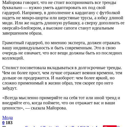
Майорова говорит, что не стоит воспринимать все тренды
буквально — нужно уметь адаптировать их под свой
гардероб. Например, в дополнение к кардигану с футболкой
надеть не микро-шорты или шерстяные трусы, а юбку длиной
миди. Или же надеть длинную рубашку, а сверху дополнить ее
оверсайз-блейзером, а высокие сапоги станут идеальным
завершением образа.
Грамотный гардероб, по мнению эксперта, должен отражать
вашу индивидуальность и быть современным. Это в свою
очередь не означает, что все вещи должны быть из последних
коллекций.
Стилист посоветовала вкладываться в долгосрочные тренды.
Чем он более прост, чем лучше отражает веяния времени, тем
дольше он продержится. И наоборот: чем более яркий, но
сложно применимый в жизни образ, тем скорее про него
забудут.
«Всегда мысленно примеряйте на себя тот или иной тренд и
внедряйте его, когда поймете, что он отражает вас и ваши
ценности», — сказала Майорова.
Мода
0
183