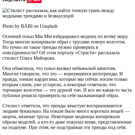
Photo by BĀBI on Unsplash
Осенний показ Miu Miu взбудоражил модниц по всему миру.
Тогда многие копировали образ с трусами поверх колготок.
Но точно ли такие тренды нужно примерять в
повседневности? Об этом порталу «Страсти» рассказала
стилист Ольга Майорова.
Она объяснила, что показ вызвал небывалый ажиотаж.
Многие говорили, что это — вернувшиеся антитренды. И
правда, тонкие кардиганы, которые мы сейчас носим только
вторым слоем, уже устарели, а некотрые отмечали, что
торчащие колготки — это дурной тон. И все же какая-то часть
публики решила примерить на себе вызывающий образ.
Стилист отметила, что тренды зачастую воспринимаются
людьми буквально. На показе было много коротких вещей —
шорты, вязаные трусы. Некоторые модницы копировали
образы моделей, а кто-то даже покупал вещи, представленные
на подиуме. При этом, не подстраивая эти тренды под себя.