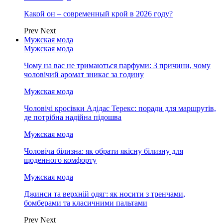
Какой он – современный крой в 2026 году?
Prev
Next
Мужская мода
Мужская мода
Чому на вас не тримаються парфуми: 3 причини, чому
чоловічий аромат зникає за годину
Мужская мода
Чоловічі кросівки Адідас Терекс: поради для маршрутів,
де потрібна надійна підошва
Мужская мода
Чоловіча білизна: як обрати якісну білизну для
щоденного комфорту
Мужская мода
Джинси та верхній одяг: як носити з тренчами,
бомберами та класичними пальтами
Prev
Next