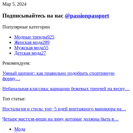
Мар 5, 2024
Подписывайтесь на нас
@passionpassport
Популярные категории
Модные тренды
925
Женская мода
289
Мужская мода
55
Детская мода
27
Рекомендуем:
Умный шопинг: как правильно подобрать спортивную
форму…
Небанальная классика: вариации бежевых тренчей на весну…
Топ статьи:
Ностальгия и стиль: топ−5 идей винтажного маникюра на…
Четыре мастхэв-вещи на зиму, которые должны быть в…
Мода