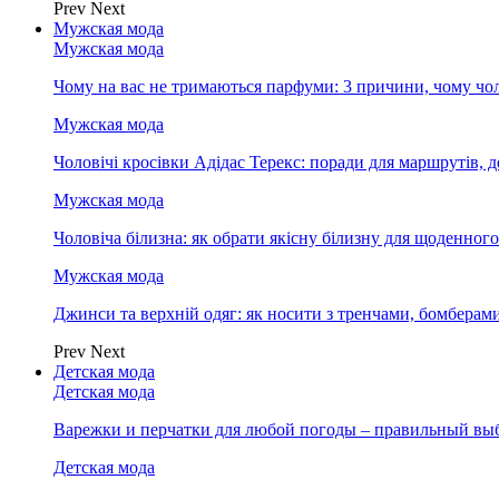
Prev
Next
Мужская мода
Мужская мода
Чому на вас не тримаються парфуми: 3 причини, чому чол
Мужская мода
Чоловічі кросівки Адідас Терекс: поради для маршрутів, 
Мужская мода
Чоловіча білизна: як обрати якісну білизну для щоденног
Мужская мода
Джинси та верхній одяг: як носити з тренчами, бомберам
Prev
Next
Детская мода
Детская мода
Варежки и перчатки для любой погоды – правильный вы
Детская мода