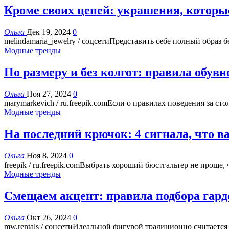
Кроме своих цепей: украшения, которые
Ольга
Дек 19, 2024
0
melindamaria_jewelry / соцсетиПредставить себе полный обра
Модные тренды
По размеру и без колгот: правила обув
Ольга
Ноя 27, 2024
0
marymarkevich / ru.freepik.comЕсли о правилах поведения за 
Модные тренды
На последний крючок: 4 сигнала, что 
Ольга
Ноя 8, 2024
0
freepik / ru.freepik.comВыбрать хороший бюстгальтер не проще,
Модные тренды
Смещаем акцент: правила подбора гар
Ольга
Окт 26, 2024
0
mw.rentals / соцсетиИдеальной фигурой традиционно считается