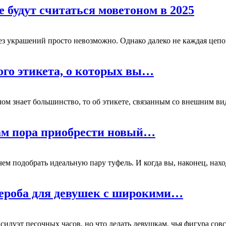
 будут считаться моветоном в 2025
з без украшений просто невозможно. Однако далеко не каждая ц
ного этикета, о которых вы…
столом знает большинство, то об этикете, связанным со внешним
вам пора приобрести новый…
 чем подобрать идеальную пару туфель. И когда вы, наконец, нах
дероба для девушек с широкими…
 силуэт песочных часов, но что делать девушкам, чья фигура со