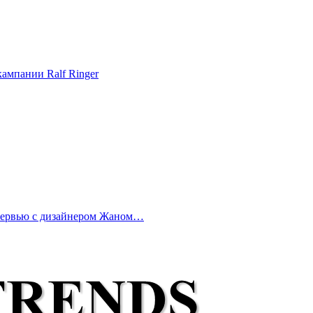
ампании Ralf Ringer
нтервью с дизайнером Жаном…