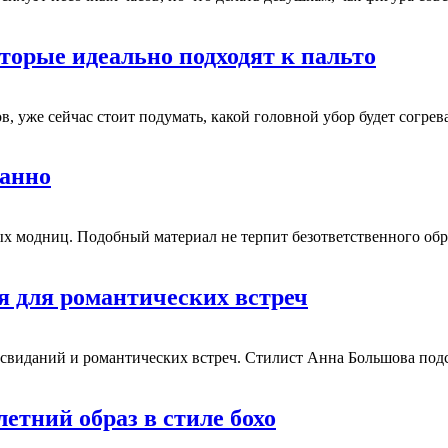
торые идеально подходят к пальто
дов, уже сейчас стоит подумать, какой головной убор будет согр
канно
ых модниц. Подобный материал не терпит безответственного об
я для романтических встреч
 для свиданий и романтических встреч. Стилист Анна Большова п
етний образ в стиле бохо