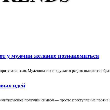
ют у мужчин желание познакомиться
, притягательная. Мужчины так и кружатся рядом: пытаются обр
овых идей
шение, имитирующее ползучий символ — просто преступление про