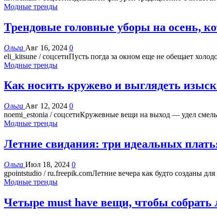
Модные тренды
Трендовые головные уборы на осень, ко
Ольга
Авг 16, 2024
0
eli_kitsune / соцсетиПусть погда за окном еще не обещает холо
Модные тренды
Как носить кружево и выглядеть изыс
Ольга
Авг 12, 2024
0
noemi_estonia / соцсетиКружевные вещи на выход — удел смел
Модные тренды
Летние свидания: три идеальных плать
Ольга
Июл 18, 2024
0
gpointstudio / ru.freepik.comЛетние вечера как будто созданы
Модные тренды
Четыре must have вещи, чтобы собрать л