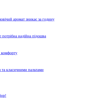
овічий аромат зникає за годину
де потрібна надійна підошва
о комфорту
и та класичними пальтами
бор!