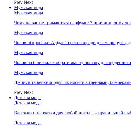
Prev
Next
Мужская мода
Мужская мода
Чому на вас не тримаються парфуми: 3 причини, чому чол
Мужская мода
Чоловічі кросівки Адідас Терекс: поради для маршрутів, 
Мужская мода
Чоловіча білизна: як обрати якісну білизну для щоденног
Мужская мода
Джинси та верхній одяг: як носити з тренчами, бомберам
Prev
Next
Детская мода
Детская мода
Варежки и перчатки для любой погоды – правильный вы
Детская мода