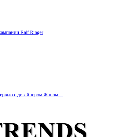
ампании Ralf Ringer
нтервью с дизайнером Жаном…