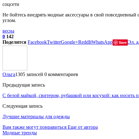
соцсети
Не бойтесь внедрять модные аксессуары в свой повседневный с
углом.
весна
0
142
Поделится
Facebook
Twitter
Google+
ReddIt
WhatsApp
Эл. а
Save
Ольга
1305 записей
0 комментариев
Предыдущая запись
С белой майкой, свитером, рубашкой или косухой: как носить 
Следующая запись
Лучшие материалы для одежды
Вам также могут понравиться
Еще от автора
Модные тренды