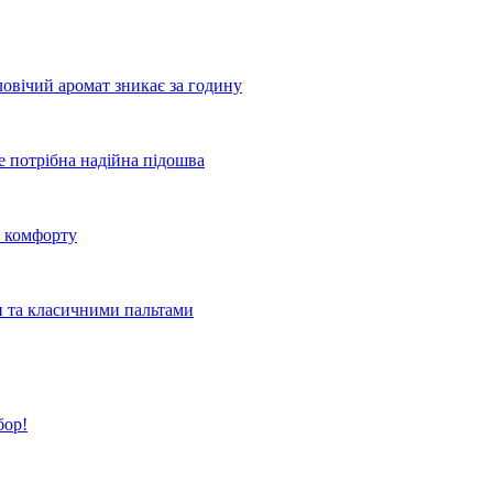
овічий аромат зникає за годину
де потрібна надійна підошва
о комфорту
и та класичними пальтами
бор!